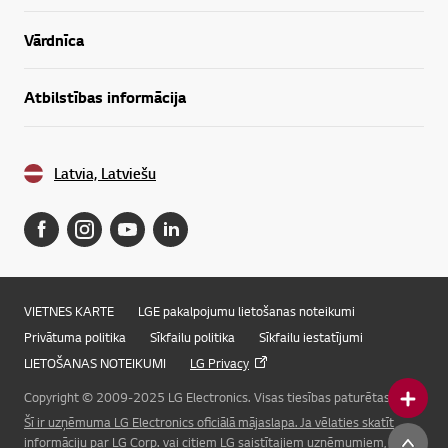
Vārdnīca
Atbilstības informācija
Latvia, Latviešu
VIETNES KARTE
LGE pakalpojumu lietošanas noteikumi
Privātuma politika
Sīkfailu politika
Sīkfailu iestatījumi
LIETOŠANAS NOTEIKUMI
LG Privacy
Copyright © 2009-2025 LG Electronics. Visas tiesības paturētas.
Šī ir uzņēmuma LG Electronics oficiālā mājaslapa. Ja vēlaties skatīt
Online Chat
informāciju par LG Corp. vai citiem LG saistītajiem uzņēmumiem, lūdzu,