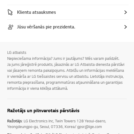
Klientu atsauksmes
Jūsu vēršanās pie prezidenta.
LG atbalsts
Nepieciešama informācija? Jums ir jautājums? Mēs varam palīdzēt.
Ja jums jāreģistrē produkts, jāsazinās ar LG Atbalsta dienesta pārstāvi
vai jāsaņem remonta pakalpojums. Atbilžu un informācijas meklēšana
ir vienkārša ar LG tiešsaistes servisu un atbalstu. Lietotāja instrukcija,
remonta pieprasīšana, programmatūras atjaunināšana un garantijas
informācija ir viena klikšķa attālumā.
Ražotājs un pilnvarotais pārstāvis
Ražotājs
: LG Electronics Inc, Twin Towers 128 Yeoui-daero,
Yeongdeungpo-gu, Seoul, 07336, Korea/ gpsr@lge.com