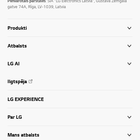
Pilnvarotais pārstāvis
: SIA "LG Electronics Latvia", Gustava Zemgala
gatve 74A, Rīga, LV-1039, Latvia
Produkti
Atbalsts
LG AI
Ilgtspēja
LG EXPERIENCE
Par LG
Mans atbalsts