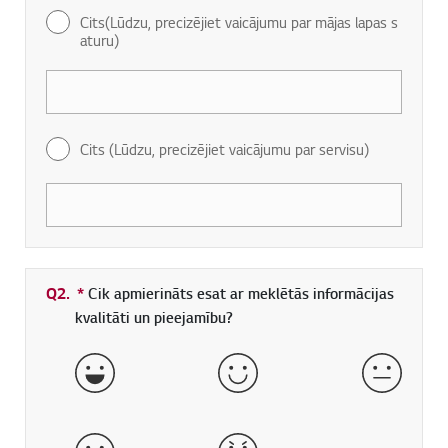
Cits(Lūdzu, precizējiet vaicājumu par mājas lapas s
aturu)
Cits (Lūdzu, precizējiet vaicājumu par servisu)
Q2.
*
Obligāti aizpildāms lauks
Cik apmierināts esat ar meklētās informācijas
kvalitāti un pieejamību?
ļoti labi
labs
normāls
slikts
ļoti slikts