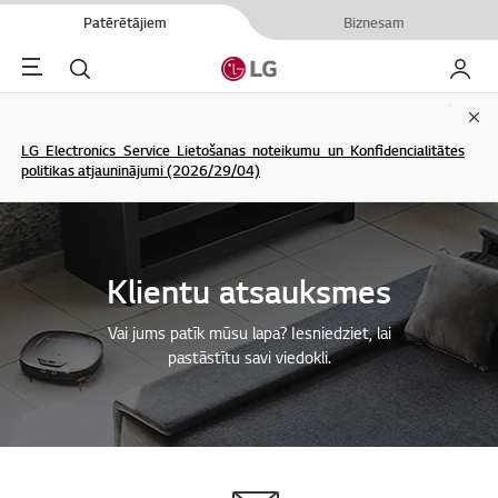
Patērētājiem
Biznesam
Menu
Meklēt
Mans L
Clo
LG Electronics Service Lietošanas noteikumu un Konfidencialitātes
politikas atjauninājumi (2026/29/04)
Klientu atsauksmes
Vai jums patīk mūsu lapa? Iesniedziet, lai
pastāstītu savi viedokli.