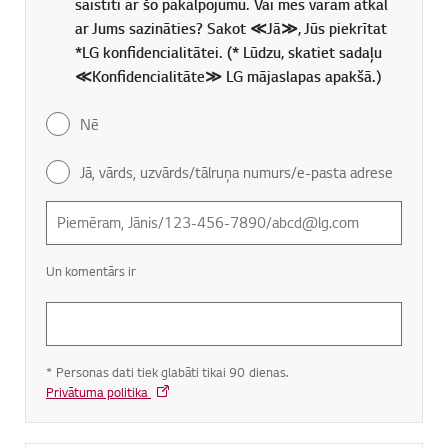
saistīti ar šo pakalpojumu. Vai mēs varam atkal
ar Jums sazināties? Sakot ≪Jā≫, Jūs piekrītat
*LG konfidencialitātei. (* Lūdzu, skatiet sadaļu
≪Konfidencialitāte≫ LG mājaslapas apakšā.)
Nē
Jā, vārds, uzvārds/tālruņa numurs/e-pasta adrese
Un komentārs ir
* Personas dati tiek glabāti tikai 90 dienas.
Privātuma politika