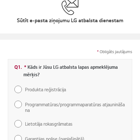
Sūtīt e-pasta ziņojumu LG atbalsta dienestam
*
Obligāts jautājums
Q1.
*
Obligāti aizpildāms lauks
Kāds ir Jūsu LG atbalsta lapas apmeklējuma
mērķis?
Produkta reģistrācija
Programmatūras/programmaparatūras atjaunināša
na
Lietotāja rokasgrāmatas
Garantijas polise (paplašinātā)