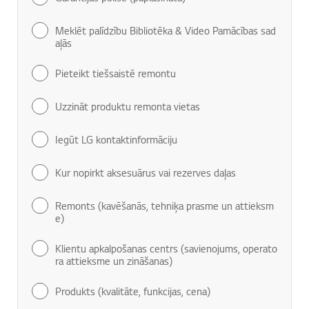
Meklēt palīdzību Bibliotēka & Video Pamācības sad
aļās
Pieteikt tiešsaistē remontu
Uzzināt produktu remonta vietas
Iegūt LG kontaktinformāciju
Kur nopirkt aksesuārus vai rezerves daļas
Remonts (kavēšanās, tehniķa prasme un attieksm
e)
Klientu apkalpošanas centrs (savienojums, operato
ra attieksme un zināšanas)
Produkts (kvalitāte, funkcijas, cena)