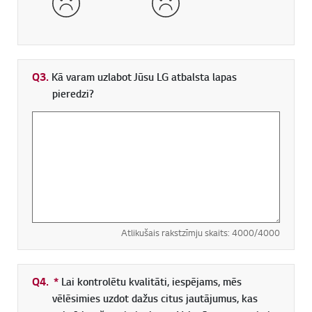
Q3.
Kā varam uzlabot Jūsu LG atbalsta lapas
pieredzi?
Atlikušais rakstzīmju skaits:
4000
/4000
Q4.
*
Obligāti aizpildāms lauks
Lai kontrolētu kvalitāti, iespējams, mēs
vēlēsimies uzdot dažus citus jautājumus, kas