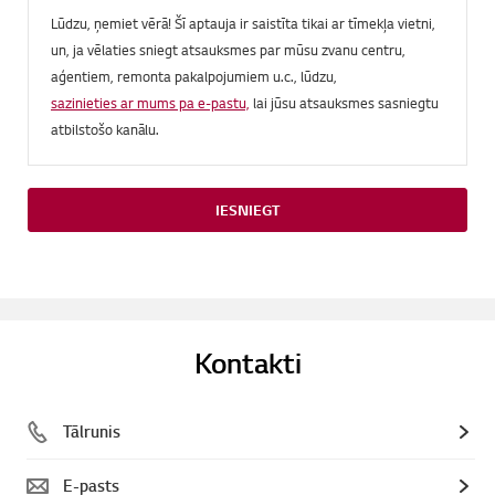
Lūdzu, ņemiet vērā! Šī aptauja ir saistīta tikai ar tīmekļa vietni,
un, ja vēlaties sniegt atsauksmes par mūsu zvanu centru,
aģentiem, remonta pakalpojumiem u.c., lūdzu,
sazinieties ar mums pa e-pastu,
lai jūsu atsauksmes sasniegtu
atbilstošo kanālu.
IESNIEGT
Kontakti
Tālrunis
E-pasts