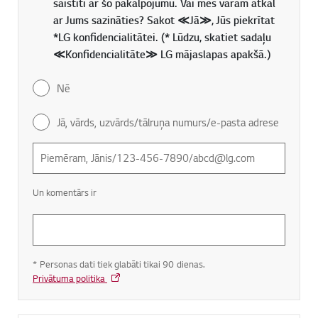
saistīti ar šo pakalpojumu. Vai mēs varam atkal
ar Jums sazināties? Sakot ≪Jā≫, Jūs piekrītat
*LG konfidencialitātei. (* Lūdzu, skatiet sadaļu
≪Konfidencialitāte≫ LG mājaslapas apakšā.)
Nē
Jā, vārds, uzvārds/tālruņa numurs/e-pasta adrese
Un komentārs ir
* Personas dati tiek glabāti tikai 90 dienas.
Privātuma politika