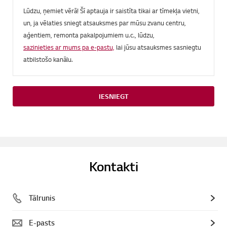
Lūdzu, ņemiet vērā! Šī aptauja ir saistīta tikai ar tīmekļa vietni,
un, ja vēlaties sniegt atsauksmes par mūsu zvanu centru,
aģentiem, remonta pakalpojumiem u.c., lūdzu,
sazinieties ar mums pa e-pastu,
lai jūsu atsauksmes sasniegtu
atbilstošo kanālu.
IESNIEGT
Kontakti
Tālrunis
E-pasts