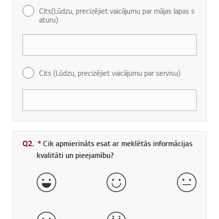
Cits(Lūdzu, precizējiet vaicājumu par mājas lapas s
aturu)
Cits (Lūdzu, precizējiet vaicājumu par servisu)
Q2.
*
Obligāti aizpildāms lauks
Cik apmierināts esat ar meklētās informācijas
kvalitāti un pieejamību?
ļoti labi
labs
normāls
slikts
ļoti slikts