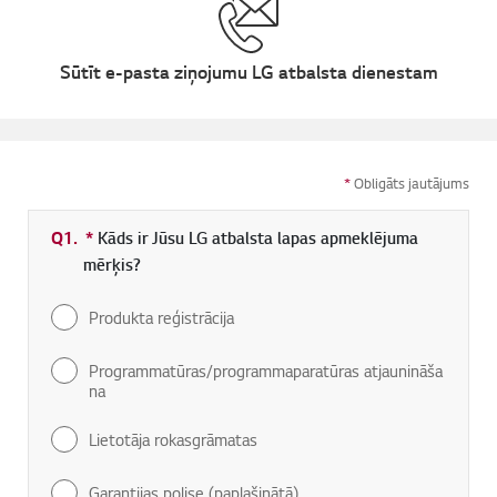
Sūtīt e-pasta ziņojumu LG atbalsta dienestam
*
Obligāts jautājums
Q1.
*
Obligāti aizpildāms lauks
Kāds ir Jūsu LG atbalsta lapas apmeklējuma
mērķis?
Produkta reģistrācija
Programmatūras/programmaparatūras atjaunināša
na
Lietotāja rokasgrāmatas
Garantijas polise (paplašinātā)