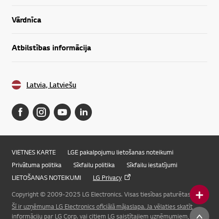
Vārdnīca
Atbilstības informācija
Latvia, Latviešu
VIETNES KARTE
LGE pakalpojumu lietošanas noteikumi
Privātuma politika
Sīkfailu politika
Sīkfailu iestatījumi
LIETOŠANAS NOTEIKUMI
LG Privacy
Copyright © 2009-2025 LG Electronics. Visas tiesības paturētas.
Šī ir uzņēmuma LG Electronics oficiālā mājaslapa. Ja vēlaties skatīt
Online Chat
informāciju par LG Corp. vai citiem LG saistītajiem uzņēmumiem, lūdzu,