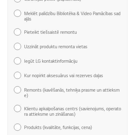
Meklēt palīdzību Bibliotēka & Video Pamācības sad
aļās
Pieteikt tiešsaistē remontu
Uzzināt produktu remonta vietas
Iegūt LG kontaktinformāciju
Kur nopirkt aksesuārus vai rezerves daļas
Remonts (kavēšanās, tehniķa prasme un attieksm
e)
Klientu apkalpošanas centrs (savienojums, operato
ra attieksme un zināšanas)
Produkts (kvalitāte, funkcijas, cena)