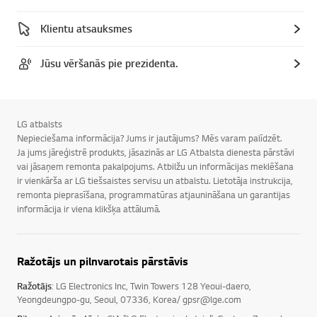
Klientu atsauksmes
Jūsu vēršanās pie prezidenta.
LG atbalsts
Nepieciešama informācija? Jums ir jautājums? Mēs varam palīdzēt.
Ja jums jāreģistrē produkts, jāsazinās ar LG Atbalsta dienesta pārstāvi
vai jāsaņem remonta pakalpojums. Atbilžu un informācijas meklēšana
ir vienkārša ar LG tiešsaistes servisu un atbalstu. Lietotāja instrukcija,
remonta pieprasīšana, programmatūras atjaunināšana un garantijas
informācija ir viena klikšķa attālumā.
Ražotājs un pilnvarotais pārstāvis
Ražotājs
: LG Electronics Inc, Twin Towers 128 Yeoui-daero,
Yeongdeungpo-gu, Seoul, 07336, Korea/ gpsr@lge.com