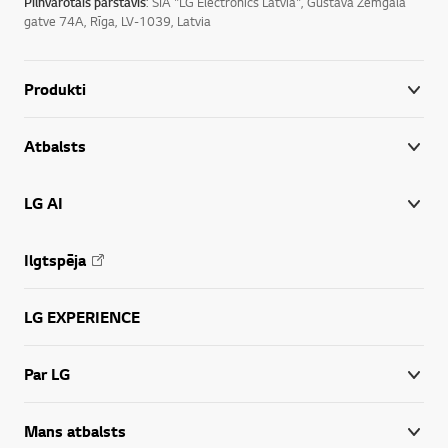
Pilnvarotais pārstāvis
: SIA "LG Electronics Latvia", Gustava Zemgala
gatve 74A, Rīga, LV-1039, Latvia
Produkti
Atbalsts
LG AI
Ilgtspēja
LG EXPERIENCE
Par LG
Mans atbalsts