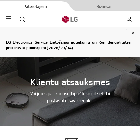
Patērētājiem
Biznesam
Menu
Meklēt
Mans L
Clo
LG Electronics Service Lietošanas noteikumu un Konfidencialitātes
politikas atjauninājumi (2026/29/04)
Klientu atsauksmes
Vai jums patīk mūsu lapa? Iesniedziet, lai
pastāstītu savi viedokli.