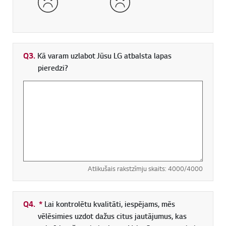
Q3.
Kā varam uzlabot Jūsu LG atbalsta lapas
pieredzi?
Atlikušais rakstzīmju skaits:
4000
/4000
Q4.
*
Obligāti aizpildāms lauks
Lai kontrolētu kvalitāti, iespējams, mēs
vēlēsimies uzdot dažus citus jautājumus, kas