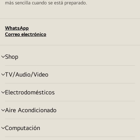
más sencilla cuando se está preparado.
WhatsApp
Correo electrónico
Shop
alternar
menú
TV/Audio/Video
alternar
menú
Electrodomésticos
alternar
menú
Aire Acondicionado
alternar
menú
Computación
alternar
menú