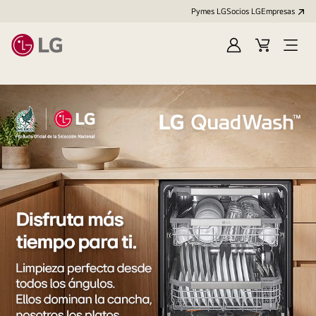
Pymes LG
Socios LG
Empresas
Iniciar
Carrito
Open
sesión
Menu