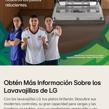
Disfruta
más
tiempo
Obtén Más Información Sobre los
para
Lavavajillas de LG
ti
Con los lavavajillas LG tus platos brillarán. Descubre sus
modernos controles, su gran capacidad para cargas y las
bandejas ajustables, para un rendimiento impecable y una