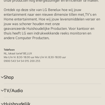
onze producten nog energiezuiniger en efficiënter te maken.
Ontdek op deze site van LG Benelux hoe wij jouw
entertainment naar een nieuwe dimensie tillen met
TV's en
Home entertainment. Hoe wij jouw levensmiddelen verser en
jouw was schoner houden met onze
geavanceerde Huishoudelijke Producten. Voor kantoor en
thuis heeft LG een indrukwekkende reeks monitoren en
andere Computer Producten
.
Telefoon
NL, lokaal tarief BE,LUX
Ma t/m Vr. 8.30-18.00 uur Ma t/m Vr. 8.30-18.00 uur
0900 543 54 54 015 200 255
Shop
menu
in-/uitschakelen
TV/Audio
menu
in-/uitschakelen
Huishoudelijk