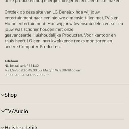
onze producten nog energiezuiniger en efficiënter te maken.
Ontdek op deze site van LG Benelux hoe wij jouw
entertainment naar een nieuwe dimensie tillen met
TV's en
Home entertainment. Hoe wij jouw levensmiddelen verser en
jouw was schoner houden met onze
geavanceerde Huishoudelijke Producten. Voor kantoor en
thuis heeft LG een indrukwekkende reeks monitoren en
andere Computer Producten
.
Telefoon
NL, lokaal tarief BE,LUX
Ma t/m Vr. 8.30-18.00 uur Ma t/m Vr. 8.30-18.00 uur
0900 543 54 54 015 200 255
Shop
menu
in-/uitschakelen
TV/Audio
menu
in-/uitschakelen
Huishoudelijk