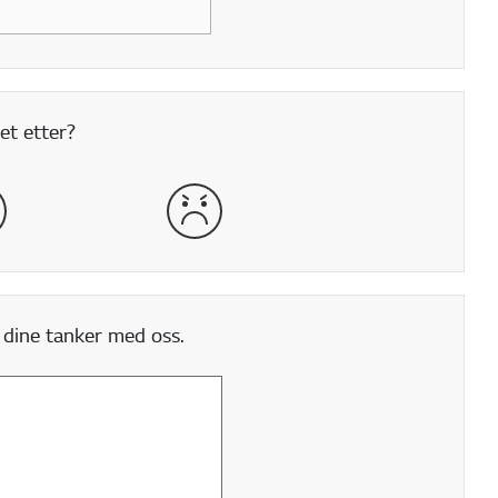
et etter?
lig
veldig dårlig
 dine tanker med oss.