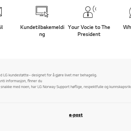
il
Kundetilbakemeldi
Your Vocie to The
Wh
ng
President
 LG kundestøtte– designet for å gjøre livet mer behagelig.
nti informasjon, finner du
r å snakke med noen, har LG Norway Support høflige, respektfulle og kunnskapsr
e-post