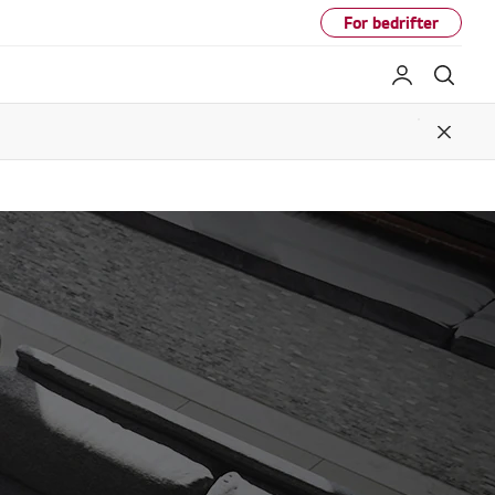
For bedrifter
My LG
Søk
Close