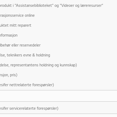
rodukt i "Assistansebiblioteket" og "Videoer og læreresurser"
rasjonsservice online
uktet mitt reparert
nformasjon
ilbehør eller reservedeler
lse, teknikers evne & holdning
delse, representantens holdning og kunnskap)
nsjon, pris)
sifer nettrelaterte forespørsler)
sifer servicerelaterte forespørsler)