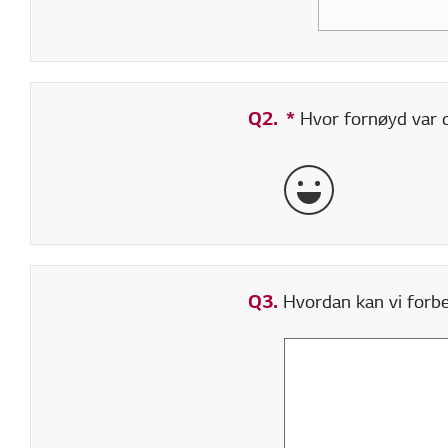
Q2.
*
Obligatorisk felt
Hvor fornøyd var du
veldig bra
Q3.
Hvordan kan vi forbed