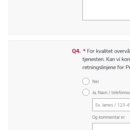
Q4.
*
Obligatorisk felt
For kvalitet overvå
tjenesten. Kan vi kon
retningslinjene for 
Nei
Ja, Navn / telefonn
Og kommentar er