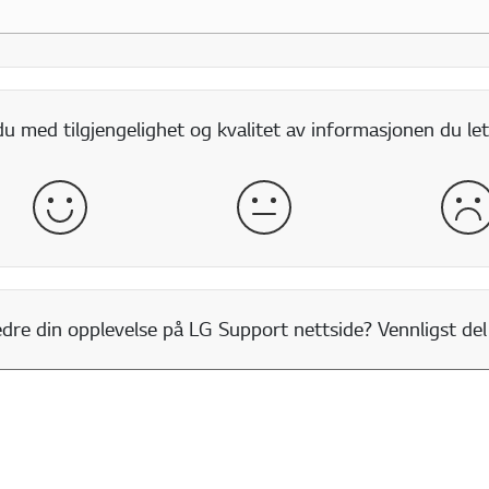
 med tilgjengelighet og kvalitet av informasjonen du let
god
normal
dår
re din opplevelse på LG Support nettside? Vennligst del