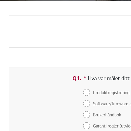
Q1.
*
Obligatorisk felt
Hva var målet ditt 
Produktregistrering
Software/firmware 
Brukerhåndbok
Garanti regler (utvid