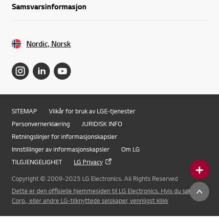
Samsvarsinformasjon
Nordic, Norsk
SITEMAP
Vilkår for bruk av LGE-tjenester
Personvernerklæring
JURIDISK INFO
Retningslinjer for informasjonskapsler
Innstillinger av informasjonskapsler
Om LG
TILGJENGELIGHET
LG Privacy
Copyright © 2009-2025 LG Electronics. All Rights Reserved
Online Chat
Dette er den offisielle hjemmesiden til LG Electronics. Hvis du søker LG
Corp., eller andre LG-tilknyttede selskaper, vennligst klikk