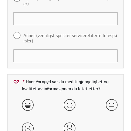
er)
Annet (vennligst spesifer servicerelaterte forespø
rsler)
Q2.
*
Obligatorisk felt
Hvor fornøyd var du med tilgjengelighet og
kvalitet av informasjonen du letet etter?
veldig bra
god
normal
dårlig
veldig dårlig