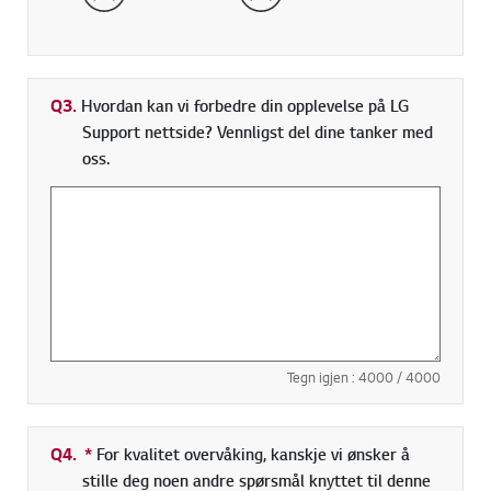
Q3.
Hvordan kan vi forbedre din opplevelse på LG
Support nettside? Vennligst del dine tanker med
oss.
Tegn igjen :
4000
/ 4000
Q4.
*
Obligatorisk felt
For kvalitet overvåking, kanskje vi ønsker å
stille deg noen andre spørsmål knyttet til denne