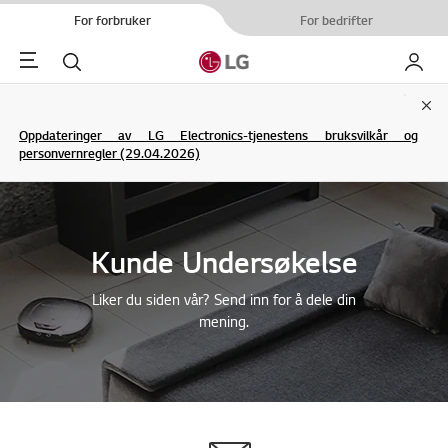
For forbruker
For bedrifter
Menu
Søk
My LG
Clo
Oppdateringer av LG Electronics-tjenestens bruksvilkår og
personvernregler (29.04.2026)
Kunde Undersøkelse
Liker du siden vår? Send inn for å dele din
mening.