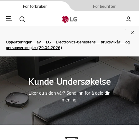
For forbruker
For bedrifter
Menu
Søk
My LG
Clo
Oppdateringer av LG Electronics-tjenestens bruksvilkår og
personvernregler (29.04.2026)
Kunde Undersøkelse
Liker du siden vår? Send inn for å dele din
mening.