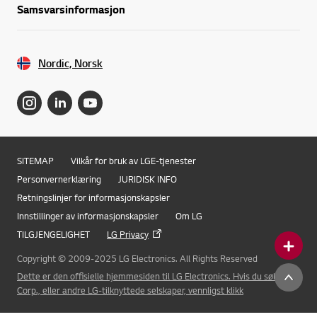
Samsvarsinformasjon
Nordic, Norsk
SITEMAP
Vilkår for bruk av LGE-tjenester
Personvernerklæring
JURIDISK INFO
Retningslinjer for informasjonskapsler
Innstillinger av informasjonskapsler
Om LG
TILGJENGELIGHET
LG Privacy
Copyright © 2009-2025 LG Electronics. All Rights Reserved
Online Chat
Dette er den offisielle hjemmesiden til LG Electronics. Hvis du søker LG
Corp., eller andre LG-tilknyttede selskaper, vennligst klikk