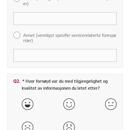
er)
Annet (vennligst spesifer servicerelaterte forespø
rsler)
Q2.
*
Obligatorisk felt
Hvor fornøyd var du med tilgjengelighet og
kvalitet av informasjonen du letet etter?
veldig bra
god
normal
dårlig
veldig dårlig