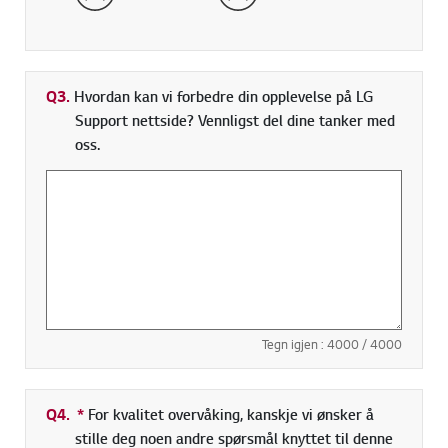
Q3.
Hvordan kan vi forbedre din opplevelse på LG
Support nettside? Vennligst del dine tanker med
oss.
Tegn igjen :
4000
/ 4000
Q4.
*
Obligatorisk felt
For kvalitet overvåking, kanskje vi ønsker å
stille deg noen andre spørsmål knyttet til denne