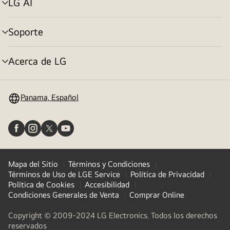
LG AI
Alternar
menú
Soporte
Alternar
menú
Acerca de LG
Alternar
menú
Panama, Español
Mapa del Sitio
Términos y Condiciones
Términos de Uso de LGE Service
Política de Privacidad
Política de Cookies
Accesibilidad
Condiciones Generales de Venta
Comprar Online
Copyright © 2009-2024 LG Electronics. Todos los derechos
reservados