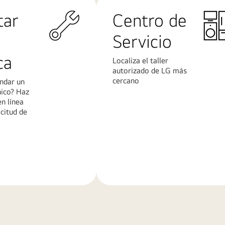
tar
Centro de
Servicio
ca
Localiza el taller
autorizado de LG más
cercano
ndar un
nico? Haz
en línea
icitud de
Más
n
información