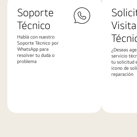
Soporte
Solici
Técnico
Visita
Técni
Hablá con nuestro
Soporte Técnico por
WhatsApp para
¿Deseas age
resolver tu duda o
servicio téc
problema
tu solicitud 
icono de sol
reparación
Más
Más
información
informació