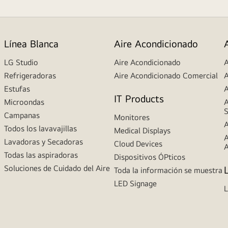
Línea Blanca
Aire Acondicionado
LG Studio
Aire Acondicionado
A
Refrigeradoras
Aire Acondicionado Comercial
A
Estufas
A
IT Products
Microondas
A
S
Campanas
Monitores
A
Todos los lavavajillas
Medical Displays
A
Lavadoras y Secadoras
Cloud Devices
A
Todas las aspiradoras
Dispositivos ÓPticos
Soluciones de Cuidado del Aire
Toda la información se muestra
LED Signage
L