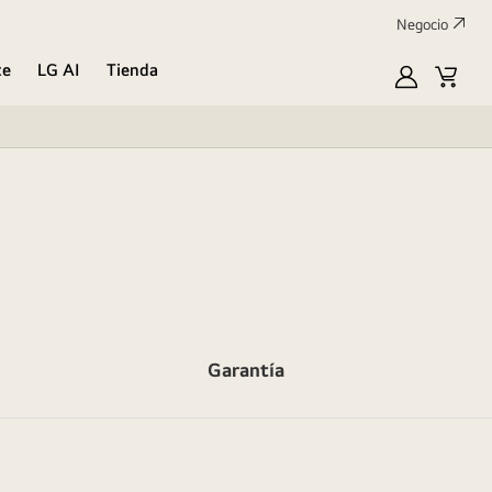
Negocio
te
LG AI
Tienda
Mi
Carrit
LG
de
compr
Garantía