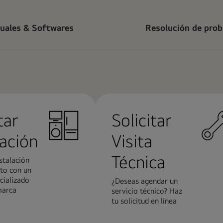
uales & Softwares
Resolución de pro
tar
Solicitar
lación
Visita
Técnica
stalación
to con un
cializado
¿Deseas agendar un
marca
servicio técnico? Haz
tu solicitud en línea