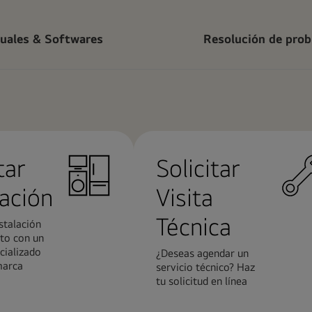
uales & Softwares
Resolución de pro
tar
Solicitar
lación
Visita
Técnica
stalación
to con un
cializado
¿Deseas agendar un
marca
servicio técnico? Haz
tu solicitud en línea