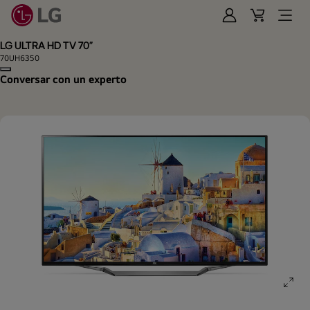
Iniciar
Cart
Open
Sesión
Menu
LG ULTRA HD TV 70"
70UH6350
Copy model name
Conversar con un experto
ope
gall