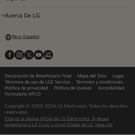
alternar
menú
Acerca De LG
alternar
menú
Perú, Español
Declaración de Beneficiario Final
Mapa del Sitio
Legal
Términos de uso de LGE Service
Términos y condiciones
Política de privacidad
Política de cookies
Accesibilidad
Formulario ARCO
Copyright © 2009-2024 LG Electronics. Todos los derechos
reservados
Esta es la página oficial de LG Electronics. Si desea
(
opens
conectarse a LG Corp. u otras filiales de LG, haga clic
in