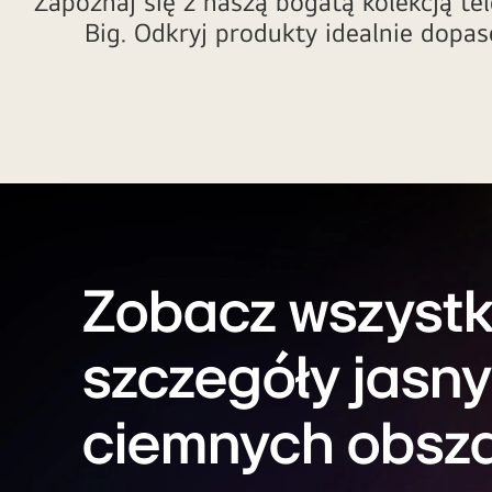
Zapoznaj się z naszą bogatą kolekcją t
Big. Odkryj produkty idealnie dopa
Zobacz wszystk
szczegóły jasny
ciemnych obsz