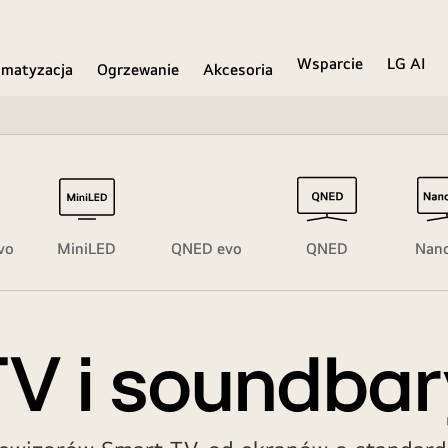
Wsparcie
LG AI
imatyzacja
Ogrzewanie
Akcesoria
vo
MiniLED
QNED evo
QNED
Nano
TV i soundbar