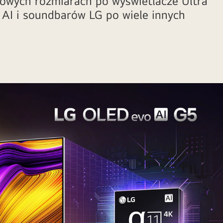
dowych rozmiarach po wyświetlacze Ultra
 AI i soundbarów LG po wiele innych