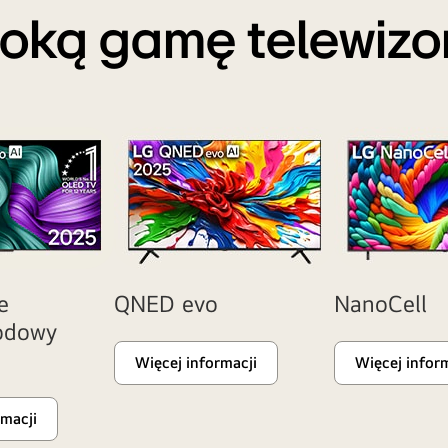
roką gamę telewiz
e
QNED evo
NanoCell
odowy
Więcej informacji
Więcej infor
rmacji