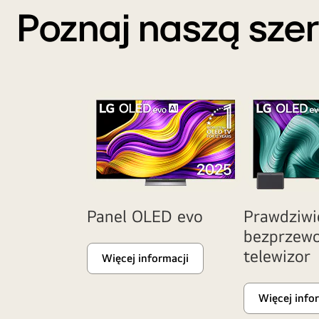
numer
przedstawia
Poznaj naszą sze
jeden
różne
na
telewizory
świecie
LG
od
z
12
osadzonym
lat”.
tekstem
Ultra
Big
TV,
TV
Technology,
Panel OLED evo
Prawdziwi
Lifestyle
i
bezprzew
AI
telewizor
Więcej informacji
TV.
Więcej info