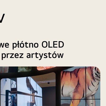
V
owe płótno OLED
 przez artystów