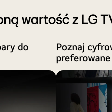
oną wartość z LG T
bary do
Poznaj cyfr
preferowane