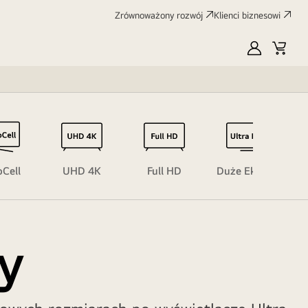
Zrównoważony rozwój
Klienci biznesowi
MyLG
Koszy
Cell
UHD 4K
Full HD
Duże Ekrany
y