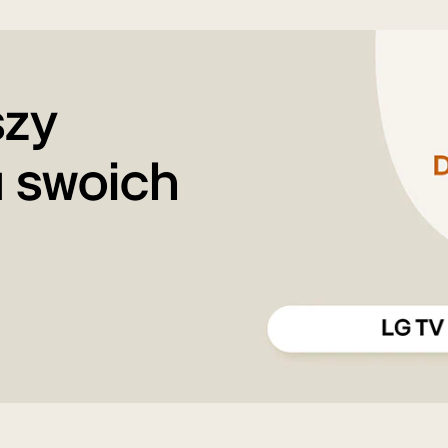
szy
a swoich