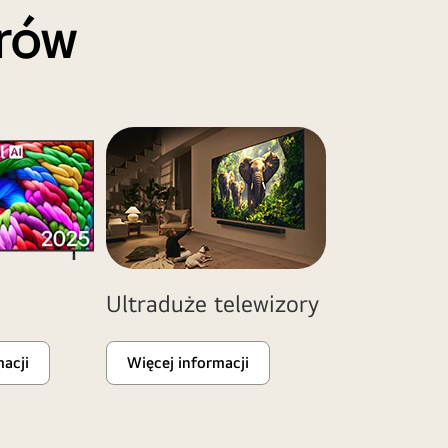
orów
Ultraduże telewizory
macji
Więcej informacji