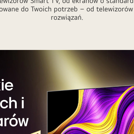
elewizorów Smart TV, od ekranów o standar
sowane do Twoich potrzeb – od telewizorów
rozwiązań.
ie
ch i
arów