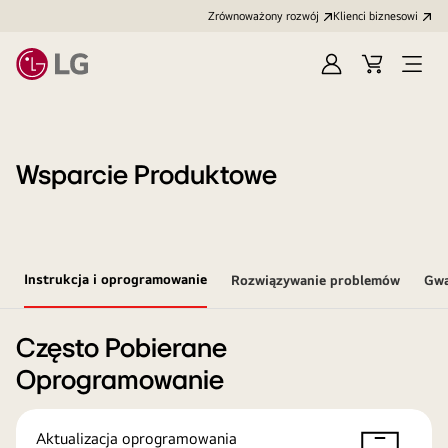
Zrównoważony rozwój
Klienci biznesowi
Zaloguj
Koszyk
Otwó
się
menu
Wsparcie Produktowe
Instrukcja i oprogramowanie
Rozwiązywanie problemów
Gwa
Często Pobierane
Oprogramowanie
Aktualizacja oprogramowania