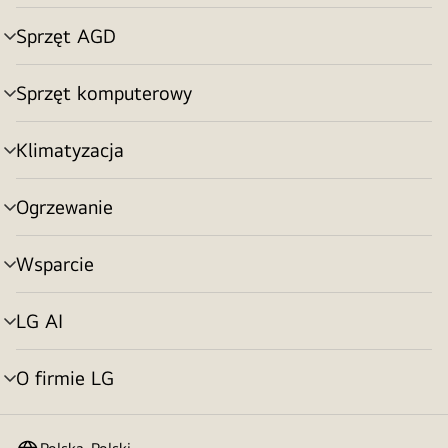
menu
Sprzęt AGD
Przełącznik
menu
Sprzęt komputerowy
Przełącznik
menu
Klimatyzacja
Przełącznik
menu
Ogrzewanie
Przełącznik
menu
Wsparcie
Przełącznik
menu
LG AI
Przełącznik
menu
O firmie LG
Przełącznik
menu