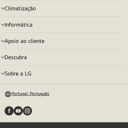
menu
Climatização
alternar
menu
Informática
alternar
menu
Apoio ao cliente
alternar
menu
Descubra
alternar
menu
Sobre a LG
alternar
menu
Portugal, Português