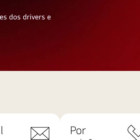
es dos drivers e
l
Por