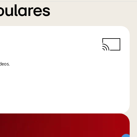
pulares
deos.