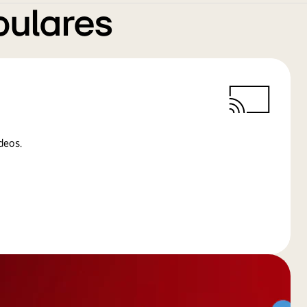
pulares
deos.