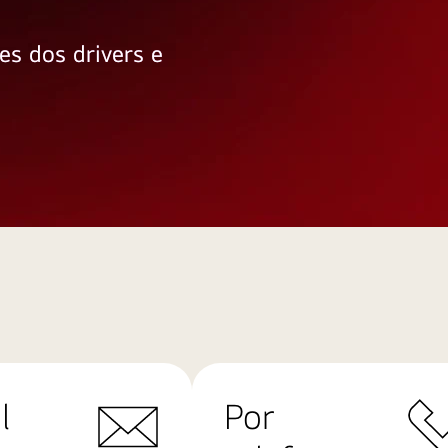
es dos drivers e
l
Por