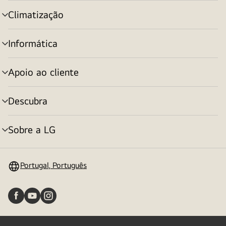
menu
Climatização
alternar
menu
Informática
alternar
menu
Apoio ao cliente
alternar
menu
Descubra
alternar
menu
Sobre a LG
alternar
menu
Portugal, Português