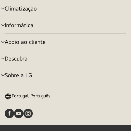
menu
Climatização
alternar
menu
Informática
alternar
menu
Apoio ao cliente
alternar
menu
Descubra
alternar
menu
Sobre a LG
alternar
menu
Portugal, Português