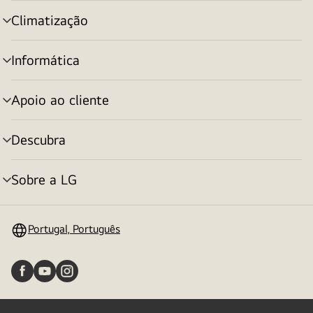
menu
Climatização
alternar
menu
Informática
alternar
menu
Apoio ao cliente
alternar
menu
Descubra
alternar
menu
Sobre a LG
alternar
menu
Portugal, Português