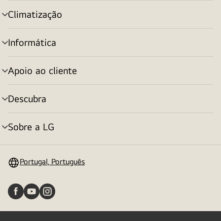
menu
Climatização
alternar
menu
Informática
alternar
menu
Apoio ao cliente
alternar
menu
Descubra
alternar
menu
Sobre a LG
alternar
menu
Portugal, Português