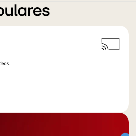
pulares
deos.