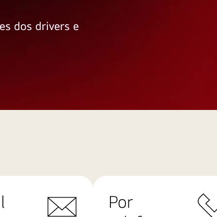
es dos drivers e
l
Por