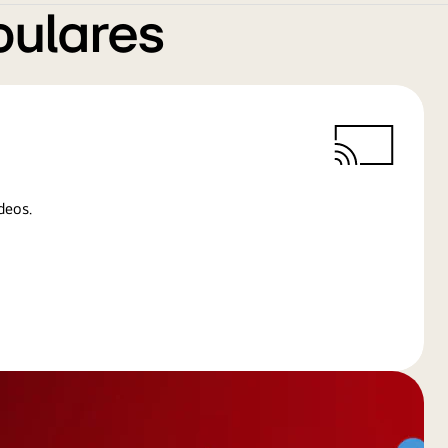
pulares
deos.