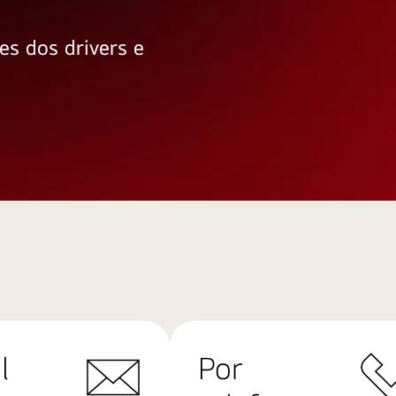
es dos drivers e
l
Por