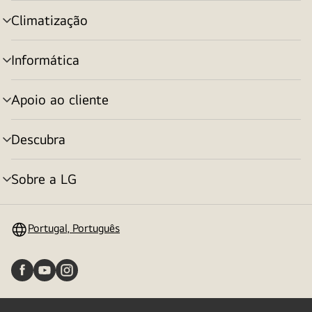
menu
Climatização
alternar
menu
Informática
alternar
menu
Apoio ao cliente
alternar
menu
Descubra
alternar
menu
Sobre a LG
alternar
menu
Portugal, Português