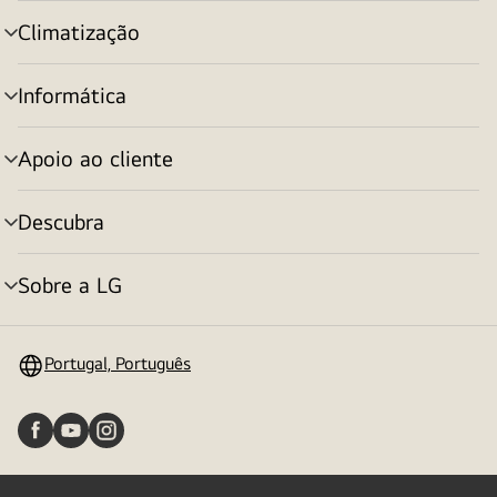
menu
Climatização
alternar
menu
Informática
alternar
menu
Apoio ao cliente
alternar
menu
Descubra
alternar
menu
Sobre a LG
alternar
menu
Portugal, Português