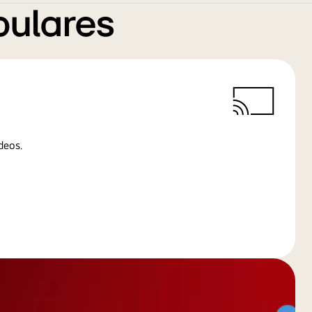
pulares
deos.