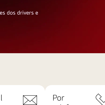
es dos drivers e
l
Por