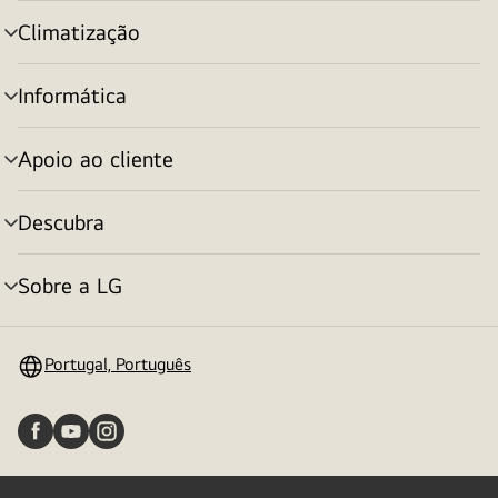
menu
Climatização
alternar
menu
Informática
alternar
menu
Apoio ao cliente
alternar
menu
Descubra
alternar
menu
Sobre a LG
alternar
menu
Portugal, Português