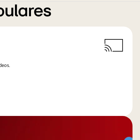
pulares
deos.