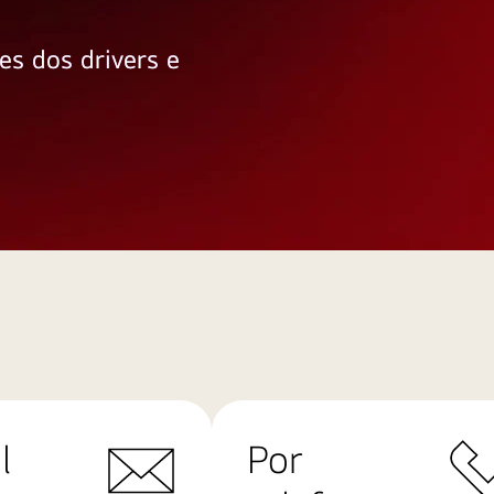
es dos drivers e
l
Por