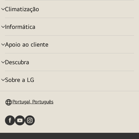
menu
Climatização
alternar
menu
Informática
alternar
menu
Apoio ao cliente
alternar
menu
Descubra
alternar
menu
Sobre a LG
alternar
menu
Portugal, Português