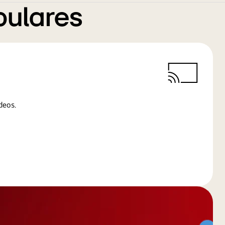
pulares
deos.