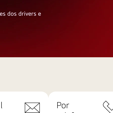
es dos drivers e
l
Por