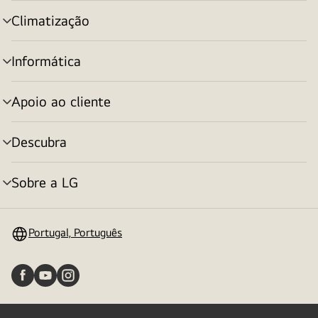
menu
Climatização
alternar
menu
Informática
alternar
menu
Apoio ao cliente
alternar
menu
Descubra
alternar
menu
Sobre a LG
alternar
menu
Portugal, Português