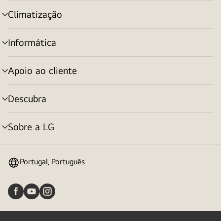
menu
Climatização
alternar
menu
Informática
alternar
menu
Apoio ao cliente
alternar
menu
Descubra
alternar
menu
Sobre a LG
alternar
menu
Portugal, Português