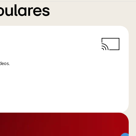
pulares
deos.