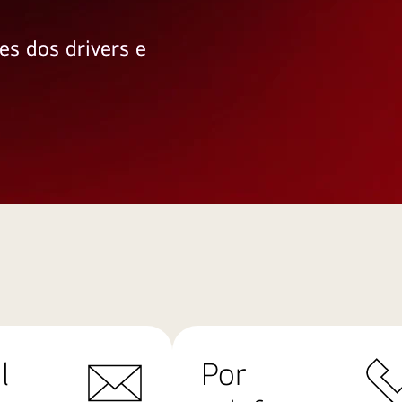
es dos drivers e
l
Por