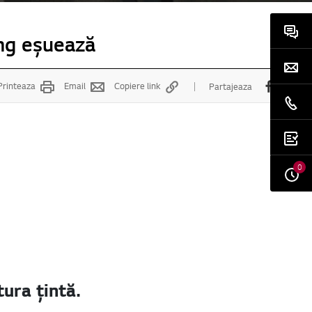
ing eșuează
Printeaza
Email
Copiere link
Partajeaza
0
ura țintă.