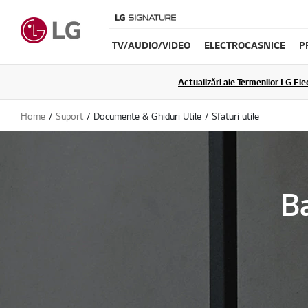
TV/AUDIO/VIDEO
ELECTROCASNICE
P
Actualizări ale Termenilor LG Elec
Home
Suport
Documente & Ghiduri Utile
Sfaturi utile
B