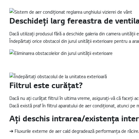
Deschideți larg fereastra de ventila
Dacă utilizați produsul fără a deschide galeria din camera unității e
Îndepărtați orice obstacol din jurul unității exterioare pentru a aran
Filtrul este curățat?
Dacă nu ați curățat filtrul în ultima vreme, asigurați-vă că faceți ac
Dacă există praf în filtrul aparatului de aer condiționat, atunci p
Ați deschis intrarea/existența inter
➔ Fluxurile externe de aer cald degradează performanța de răcire