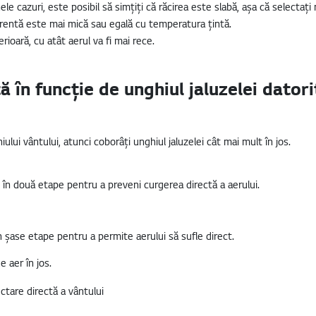
le cazuri, este posibil să simțiți că răcirea este slabă, așa că selectaț
rentă este mai mică sau egală cu temperatura țintă.
oară, cu atât aerul va fi mai rece.
ă în funcție de unghiul jaluzelei datori
ului vântului, atunci coborâți unghiul jaluzelei cât mai mult în jos.
i în două etape pentru a preveni curgerea directă a aerului.
în șase etape pentru a permite aerului să sufle direct.
e aer în jos.