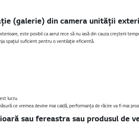
ție (galerie) din camera unității exter
xterioare, este posibil ca aerul rece să nu iasă din cauza creșterii temper
ja spațiul suficient pentru o ventilație eficientă.
est lucru.
e măsură ce vremea devine mai caldă, performanța de răcire va fi mai proa
ioară sau fereastra sau produsul de ven
.