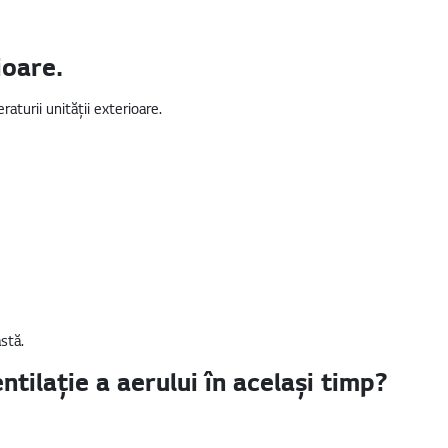
ioare.
aturii unității exterioare.
stă.
tilație a aerului în același timp?