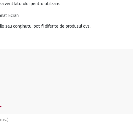
ea ventilatorului pentru utilizare.
le sau conținutul pot fi diferite de produsul dvs.
Intrebare obligatorie
*
Intrebare obligatorie