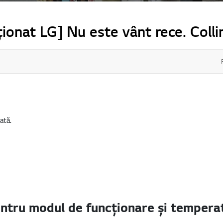
ționat LG] Nu este vânt rece. Coll
ată.
entru modul de funcționare și temperat