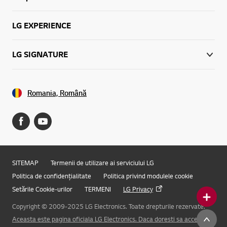
LG EXPERIENCE
LG SIGNATURE
Romania, Română
SITEMAP
Termenii de utilizare ai serviciului LG
Politica de confidențialitate
Politica privind modulele cookie
Setările Cookie-urilor
TERMENI
LG Privacy
Copyright © 2009-2025 LG Electronics. Toate drepturile rezervate.
Online Chat
Aceasta este pagina oficiala LG Electronics. Daca doresti sa accesezi