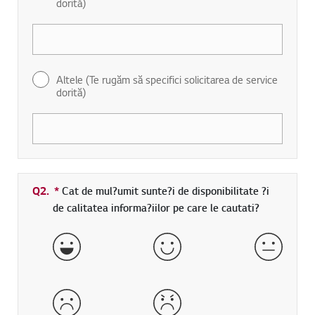
dorită)
Altele (Te rugăm să specifici solicitarea de service
dorită)
Q2.
*
Camp obligatoriu
Cat de mul?umit sunte?i de disponibilitate ?i
de calitatea informa?iilor pe care le cautati?
Foarte Satisfacut
Satisfacut
Nici Nes
Nesatisfacut
Foarte Nesatisfacut