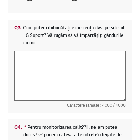
Q3.
Cum putem îmbunătați experiența dvs. pe site-ul
LG Suport? Vă rugăm să vă împărtășiți gândurile
cu noi.
Caractere ramase :
4000
/ 4000
Q4.
*
Camp obligatoriu
Pentru monitorizarea calit??ii, ne-am putea
dori s? v? punem cateva alte intreb?ri legate de