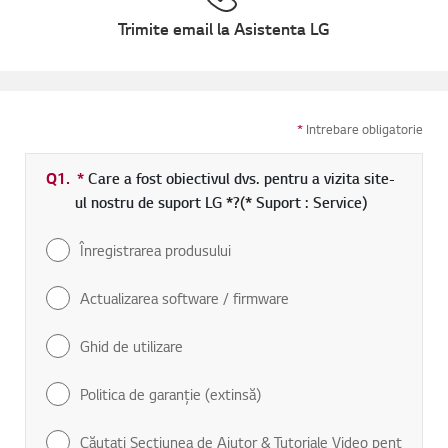
Trimite email la Asistenta LG
*
Intrebare obligatorie
Q1.
*
Camp obligatoriu
Care a fost obiectivul dvs. pentru a vizita site-
ul nostru de suport LG *?(* Suport : Service)
Înregistrarea produsului
Actualizarea software / firmware
Ghid de utilizare
Politica de garanţie (extinsă)
Căutaţi Secţiunea de Ajutor & Tutoriale Video pent