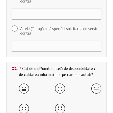
dorită)
Altele (Te rugăm să specifici solicitarea de service
dorită)
Q2.
*
Camp obligatoriu
Cat de mul?umit sunte?i de disponibilitate ?i
de calitatea informa?iilor pe care le cautati?
Foarte Satisfacut
Satisfacut
Nici Nes
Nesatisfacut
Foarte Nesatisfacut