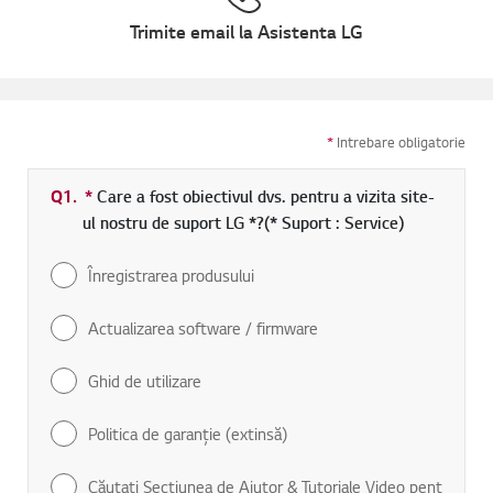
Trimite email la Asistenta LG
*
Intrebare obligatorie
Q1.
*
Camp obligatoriu
Care a fost obiectivul dvs. pentru a vizita site-
ul nostru de suport LG *?(* Suport : Service)
Înregistrarea produsului
Actualizarea software / firmware
Ghid de utilizare
Politica de garanţie (extinsă)
Căutaţi Secţiunea de Ajutor & Tutoriale Video pent