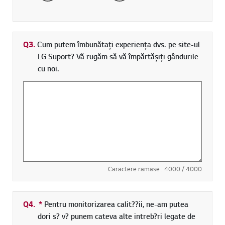
Q3.
Cum putem îmbunătați experiența dvs. pe site-ul
LG Suport? Vă rugăm să vă împărtășiți gândurile
cu noi.
Caractere ramase :
4000
/ 4000
Q4.
*
Camp obligatoriu
Pentru monitorizarea calit??ii, ne-am putea
dori s? v? punem cateva alte intreb?ri legate de