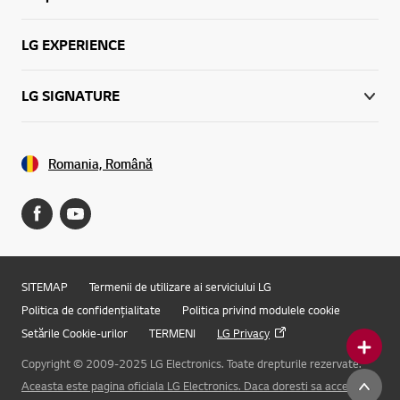
LG EXPERIENCE
LG SIGNATURE
Romania, Română
SITEMAP
Termenii de utilizare ai serviciului LG
Politica de confidențialitate
Politica privind modulele cookie
Setările Cookie-urilor
TERMENI
LG Privacy
Copyright © 2009-2025 LG Electronics. Toate drepturile rezervate.
Online Chat
Aceasta este pagina oficiala LG Electronics. Daca doresti sa accesezi