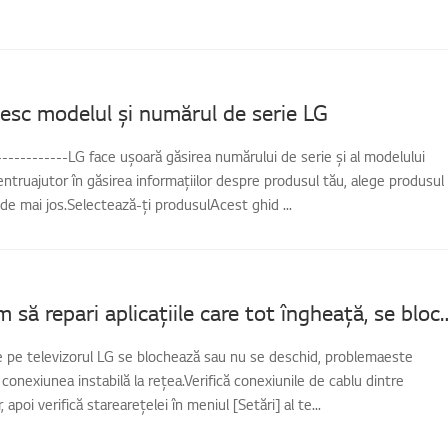
sc modelul și numărul de serie LG
-------------LG face ușoară găsirea numărului de serie și al modelului
entruajutor în găsirea informațiilor despre produsul tău, alege produsul
 de mai jos.Selectează-ți produsulAcest ghid ...
[TV LG] Cum să repari aplicațiile care tot îngh
de pe televizorul LG se blochează sau nu se deschid, problemaeste
conexiunea instabilă la rețea.Verifică conexiunile de cablu dintre
, apoi verifică starearețelei în meniul [Setări] al te...