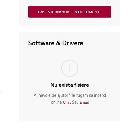
GASESTE MANUALE & DOCUMENTE
Software & Drivere
Nu exista fisiere
eață, se blochează sau nu se încarcă
Ai nevoie de ajutor? Te rugam sa incerci
online
Sau
Chat
Email