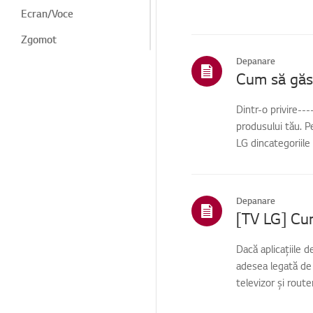
Ecran/Voce
Zgomot
Depanare
Căldură/miros
Cum să găse
Termogeneză/miros
Dintr-o privire--
Cosmetic/Fizic
produsului tău. P
Telecomandă/butoane
LG dincategoriile
Programe LG
Meniu/Setări
Depanare
Aparat/Aspect/Obiecte
străine
Dacă aplicațiile 
Conexiuni/Instalare
adesea legată de 
Instalare/Conexiune
televizor și router
periferică