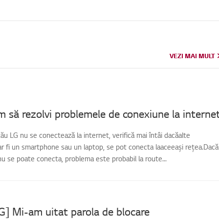
VEZI MAI MULT
VEZI MAI MULT
 să rezolvi problemele de conexiune la interne
tău LG nu se conectează la internet, verifică mai întâi dacăalte
ar fi un smartphone sau un laptop, se pot conecta laaceeași rețea.Dacă
 nu se poate conecta, problema este probabil la route...
LG] Mi-am uitat parola de blocare