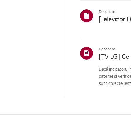
Canale
TV/Rețele/Aplicații
Depanare
Acasă/ThinQ/Rețea/Apl
icații
Vânzări / Promovare /
Instalare / Specificații
Piese / Cerere de
Depanare
accesorii
Serviciu de curățenie
Dacă indicatorul 
TS (Suport tehnic)
bateriei și verifi
Altele
sunt corecte, est