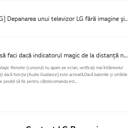
[Televizor LG] Depanarea unui televizor LG fără imagin
[TV LG] Ce să faci dacă indicatorul magic de la distanță nu apare
Magic Remote (cursorul) nu apare pe ecran, verificați mai întâinivelul
cați dacă funcția [Audio Guidance] este activată.Dacă bateriile și setările
e posibil să fie pentru cătelecomanda est...