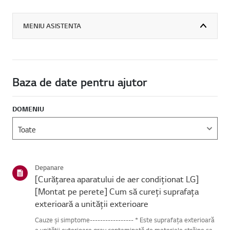
MENIU ASISTENTA
Baza de date pentru ajutor
DOMENIU
Depanare
[Curățarea aparatului de aer condiționat LG]
[Montat pe perete] Cum să cureți suprafața
exterioară a unității exterioare
Cauze și simptome----------------- * Este suprafața exterioară
a unității exterioare grav contaminată de materiale străine sau