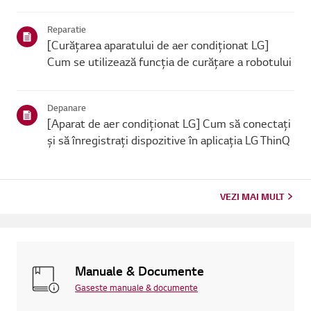
schimbătorul de căldură intern sau de unfiltru de aer murdar.
Poți rezolva ușor această problemă scăzând temperatura sub...
Reparatie
[Curățarea aparatului de aer condiționat LG]
Cum se utilizează funcția de curățare a robotului
Depanare
[Aparat de aer condiționat LG] Cum să conectați
și să înregistrați dispozitive în aplicația LG ThinQ
VEZI MAI MULT
Manuale & Documente
Gaseste manuale & documente