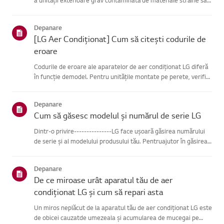
praf?Încearcă asta-------------Deconectează cablul de
alimentare înainte de a curăța unitatea exterioară.(Este po...
Depanare
[LG Aer Condiționat] Cum să citești codurile de
eroare
Codurile de eroare ale aparatelor de aer condiționat LG diferă
în funcție demodel. Pentru unitățile montate pe perete, verifică
LED-ul de pe telecomandă, întimp ce modelele de tip stand le
afișează pe panou sau pe LED.Vezi exemplele și inst...
Depanare
Cum să găsesc modelul și numărul de serie LG
Dintr-o privire---------------LG face ușoară găsirea numărului
de serie și al modelului produsului tău. Pentruajutor în găsirea
informațiilor despre produsul tău, alege produsul LG
dincategoriile de mai jos.Selectează-ți produsulAcest ghid ...
Depanare
De ce miroase urât aparatul tău de aer
condiționat LG și cum să repari asta
Un miros neplăcut de la aparatul tău de aer condiționat LG este
de obicei cauzatde umezeala și acumularea de mucegai pe