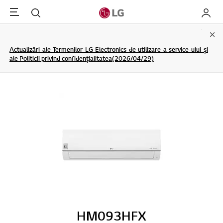
Menu
Cautare
My LG
Clo
Actualizări ale Termenilor LG Electronics de utilizare a service-ului și
ale Politicii privind confidențialitatea(2026/04/29)
HM093HFX