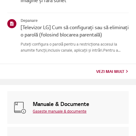
imagine și fără sunet
Depanare
[Televizor LG] Cum să configurați sau să eliminați
o parolă (folosind blocarea parentală)
Puteți configura o parolă pentru a restricționa accesul la
anumite funcții,inclusiv canale, aplicații și intrări.Pentru a
utiliza această funcție, trebuie mai întâi să activați funcția
Blocareîn meniul Siguranță (consultați secțiunea intitu...
VEZI MAI MULT
Manuale & Documente
Gaseste manuale & documente