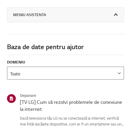
MENIU ASISTENTA
Baza de date pentru ajutor
DOMENIU
Depanare
[TV LG] Cum să rezolvi problemele de conexiune
la internet
Dacă televizorul tău LG nu se conectează la internet, verifică
mai întâi dacăalte dispozitive, cum ar fi un smartphone sau un
laptop, se pot conecta laaceeași rețea.Dacă niciun dispozitiv nu