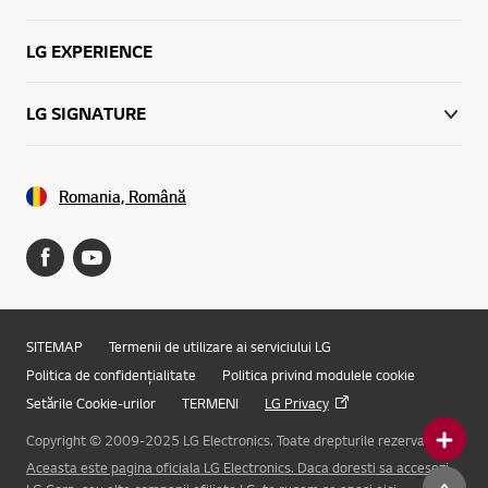
LG EXPERIENCE
LG SIGNATURE
Romania, Română
SITEMAP
Termenii de utilizare ai serviciului LG
Politica de confidențialitate
Politica privind modulele cookie
Setările Cookie-urilor
TERMENI
LG Privacy
Copyright © 2009-2025 LG Electronics. Toate drepturile rezervate.
Aceasta este pagina oficiala LG Electronics. Daca doresti sa accesezi
Online Chat