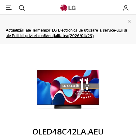
Menu
Cautare
My LG
Clo
Actualizări ale Termenilor LG Electronics de utilizare a service-ului și
ale Politicii privind confidențialitatea(2026/04/29)
OLED48C42LA.AEU