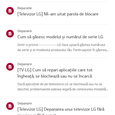
se poate conecta, problema este probabil la route...
Reparatie
[Televizor LG] Mi-am uitat parola de blocare
Depanare
Cum să găsesc modelul și numărul de serie LG
Dintr-o privire---------------LG face ușoară găsirea numărului
de serie și al modelului produsului tău. Pentruajutor în găsirea
informațiilor despre produsul tău, alege produsul LG
dincategoriile de mai jos.Selectează-ți produsulAcest ghid ...
Depanare
[TV LG] Cum să repari aplicațiile care tot
îngheață, se blochează sau nu se încarcă
Dacă aplicațiile de pe televizorul LG se blochează sau nu se
deschid, problemaeste adesea legată de conexiunea instabilă
la rețea.Verifică conexiunile de cablu dintre televizor și router,
apoi verifică starearețelei în meniul [Setări] al te...
Depanare
[Televizor LG] Depanarea unui televizor LG fără