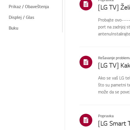
Prikaz / Obaveštenja
Displej / Glas
Probajte ovo---
port na zadnjoj s
Buku
antenuInstalirajt
Toplota / miris
Buka
Rešavanje problem
Termogeneza / Miris
[LG TV] Kak
Kozmetički / fizički
Ako se vaš LG tel
Daljinski upravljač /
što su pametni te
tasteri
može da se poveže
LG programi
Meni / Podešavanja
Popravka
Uređaj / Izgled / Strani
predmeti