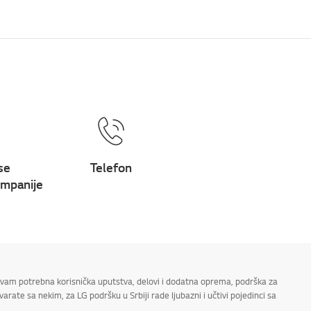
se
Telefon
mpanije
su vam potrebna korisnička uputstva, delovi i dodatna oprema, podrška za
arate sa nekim, za LG podršku u Srbiji rade ljubazni i učtivi pojedinci sa