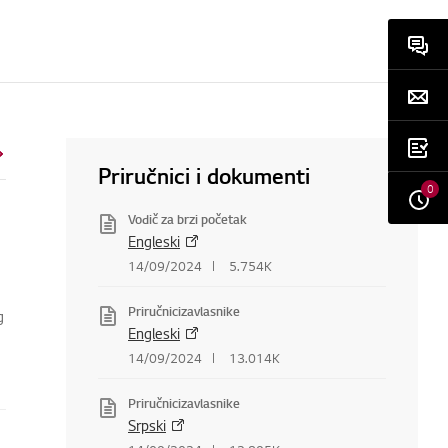
Priručnici i dokumenti
0
Vodič za brzi početak
Engleski
14/09/2024
5.754K
Priručnicizavlasnike
g
Engleski
14/09/2024
13.014K
Priručnicizavlasnike
Srpski