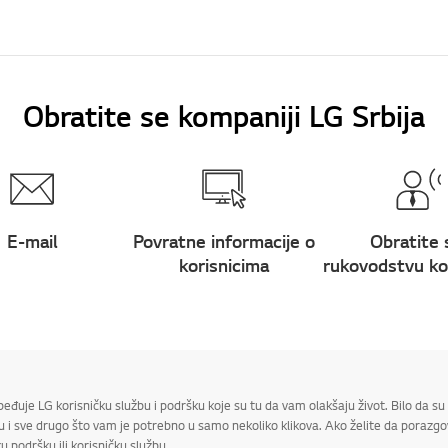
Obratite se kompaniji LG Srbija
E-mail
Povratne informacije o
Obratite 
korisnicima
rukovodstvu ko
beđuje LG korisničku službu i podršku koje su tu da vam olakšaju život. Bilo da 
ku i sve drugo što vam je potrebno u samo nekoliko klikova. Ako želite da porazgov
 podršku ili korisničku službu.