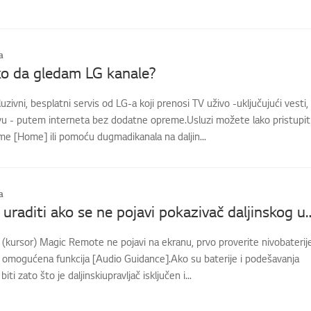
a
ko da gledam LG kanale?
uzivni, besplatni servis od LG-a koji prenosi TV uživo -uključujući vesti,
avu - putem interneta bez dodatne opreme.Usluzi možete lako pristupit
e [Home] ili pomoću dugmadikanala na daljin...
a
[LG TV] Šta uraditi ako se ne pojavi pokaz
(kursor) Magic Remote ne pojavi na ekranu, prvo proverite nivobaterij
 je omogućena funkcija [Audio Guidance].Ako su baterije i podešavanja
iti zato što je daljinskiupravljač isključen i...