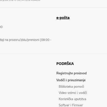
e-pošta
00
eđaji na prozoru/zidu/prenosni (08:00 -
PODRŠKA
Registrujte proizvod
Vodiči i preuzimanje
Biblioteka pomoći
Video snimci i vodiči
Korisnička uputstva
Softver i Firmver