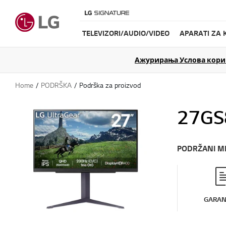
TELEVIZORI/AUDIO/VIDEO
APARATI ZA 
Ажурирања Услова коришћ
Home
PODRŠKA
Podrška za proizvod
27GS
PODRŽANI M
GARAN