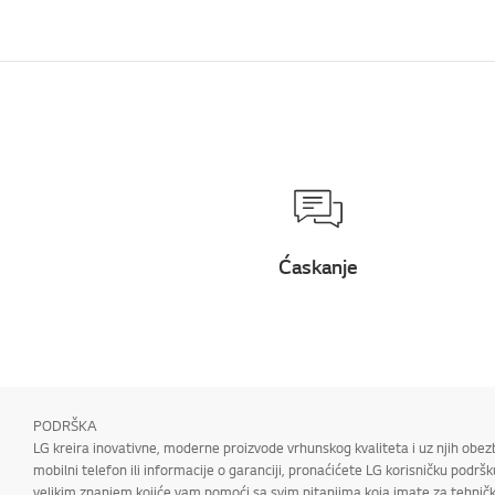
Ostalo
Ćaskanje
PODRŠKA
LG kreira inovativne, moderne proizvode vrhunskog kvaliteta i uz njih obez
mobilni telefon ili informacije o garanciji, pronaćićete LG korisničku podrš
velikim znanjem kojiće vam pomoći sa svim pitanjima koja imate za tehničku