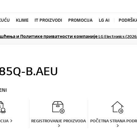
KUĆU
KLIME
IT PROIZVODI
PROMOCIJA
LG AI
PODRŠK
ења и Политике приватности компаније LG Electronics (2026/
85Q-B.AEU
ENI
CIJA
REGISTROVANJE PROIZVODA
POČETNA STRANA POD