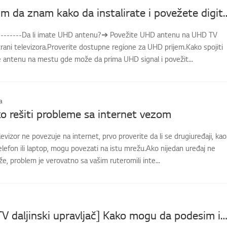
[LG TV] Želim da znam kako da instalirate i poveže
---------Da li imate UHD antenu?➔ Povežite UHD antenu na UHD TV
trani televizora.Proverite dostupne regione za UHD prijem.Kako spojiti
e antenu na mestu gde može da prima UHD signal i povežit...
a
o rešiti probleme sa internet vezom
evizor ne povezuje na internet, prvo proverite da li se drugiuređaji, kao
lefon ili laptop, mogu povezati na istu mrežu.Ako nijedan uređaj ne
, problem je verovatno sa vašim ruteromili inte...
[LG Smart TV daljinski upravljač] Kako mogu da podesim integrisani daljinski upravljač na pametn