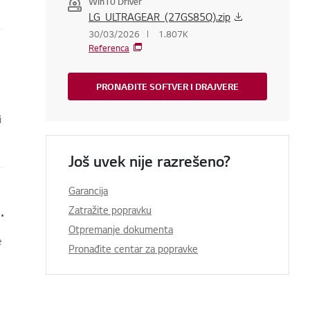
Win10 Driver
LG_ULTRAGEAR_(27GS85Q).zip
30/03/2026
1.807K
Referenca
PRONAĐITE SOFTVER I DRAJVERE
i
Još uvek nije razrešeno?
Garancija
ivač daljinskog upravljača Magic
Zatražite popravku
Otpremanje dokumenta
e
Pronađite centar za popravke