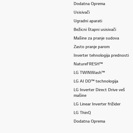
Dodatna Oprema
Usisivači
Ugradni aparati
Bežicni štapni usisivači
Mašine za pranje sudova
Zasto pranje parom
Inverter tehnologija prednosti
NatureFRESH™
LG TWINWash™
LG AI DD™ technologija
LG Inverter Direct Drive veš
mašine
LG Linear Inverter frižider
LG ThinQ
Dodatna Oprema