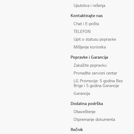
Uputstva i rešenja
Kontaktirajte nas
Chat i E-pošta
TELEFON
Upit o statusu popravke
Mišljenje korisnika
Popravke i Garancija
Zakažite popravku
Pronađite servisni centar
LG Promocije: 5 godina Bez
Brige i 5 godina Garancije
Garancija
Dodatna podrška
Obaveštenje
Otpremanje dokumenta
Rečnik