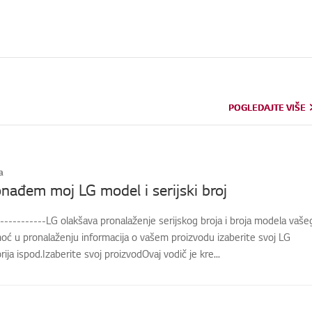
POGLEDAJTE VIŠE
POGLEDAJTE VIŠE
a
nađem moj LG model i serijski broj
-----------LG olakšava pronalaženje serijskog broja i broja modela vaše
oć u pronalaženju informacija o vašem proizvodu izaberite svoj LG
ija ispod.Izaberite svoj proizvodOvaj vodič je kre...