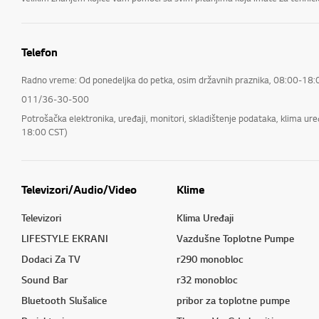
Telefon
Radno vreme: Od ponedeljka do petka, osim državnih praznika, 08:00-18:
011/36-30-500
Potrošačka elektronika, uređaji, monitori, skladištenje podataka, klima ur
18:00 CST)
Televizori/Audio/Video
Klime
Televizori
Klima Uređaji
LIFESTYLE EKRANI
Vazdušne Toplotne Pumpe
Dodaci Za TV
r290 monobloc
Sound Bar
r32 monobloc
Bluetooth Slušalice
pribor za toplotne pumpe