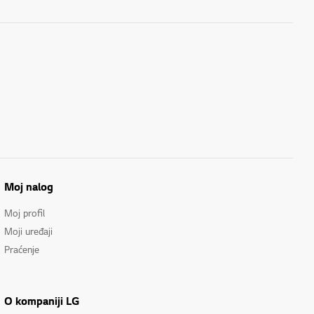
Moj nalog
Moj profil
Moji uređaji
Praćenje
O kompaniji LG