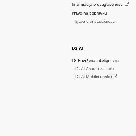
Informacija o usaglašenosti
Pravo na popravku
Izjava o pristupačnosti
LG AI
LG Privržena inteligencija
LG AI Aparati za kuću
LG AI Mobilni uređaji