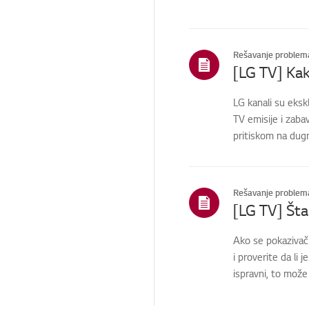
Priključci / Instalacija
Instalacija / periferna
veza
Rešavanje problem
TV kanali / mreže /
[LG TV] Ka
aplikacije
Početna/ThinK/Mreža/
LG kanali su ekskl
Aplikacije
TV emisije i zab
pritiskom na dugm
Prodaja / Promocija /
Instalacija /
Specifikacija
Delovi / Zahtev za
upoznavanje
Rešavanje problem
Status / problem
popravke
Ako se pokazivač 
Servis za čišćenje
i proverite da li
ispravni, to može b
TS (Tehnička podrška)
Drugi