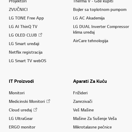
Projektori
Therma V - Gde kupiti
ZVUČNICI
Bojler sa toplotnom pumpom
LG TONE Free App
LG AC Akademija
LG AI ThinQ TV
LG DUAL Inverter Compressor
klima uređaj
LG OLED CLUB
AirCare tehnologija
LG Smart uređaji
Netflix registracija
LG Smart TV webOS
IT Proizvodi
Aparati Za Kuću
Monitori
Frižideri
Medicinski Monitori
Zamrzivači
Cloud uređaj
Veš Mašine
LG UltraGear
Mašine Za Sušenje Veša
ERGO monitor
Mikrotalasne pećnice