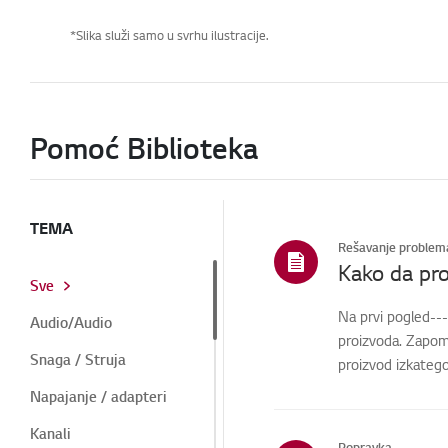
*Slika služi samo u svrhu ilustracije.
Pomoć Biblioteka
TEMA
Rešavanje problem
Kako da pro
Sve
Na prvi pogled---
Audio/Audio
proizvoda. Zapom
Snaga / Struja
proizvod izkategor
Napajanje / adapteri
Kanali
Popravka