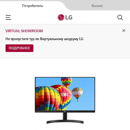
Потребитель
Бизнес
Menu
Поиск
VIRTUAL SHOWROOM
Clo
Не пропустите тур по Виртуальному шоуруму LG
ПОДРОБНЕЕ