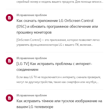
серийный номер и модель вашего продукта. Для помощи впоиске
информации о вашем продукте выберите продукт LG из
приведённых нижекатегорий.Выберите свой продуктЭто
Исправление проблем
руководство создано...
Как скачать приложение LG OnScreen Control
(OSC) и обновить программное обеспечение или
прошивку мониторов
[OnScreen Control] — это приложение, которое позволяет легко
управлять функциямимонитора LG с вашего ПК, включая
разделение экрана, настройки монитора иобновления
программного обеспечения или прошивки.Вы можете скачать
Исправление проблем
приложение для вашей ...
[LG TV] Как исправить проблемы с интернет-
соединением
Если ваш LG TV не подключается к интернету, сначала проверьте,
могут ли другиеустройства, такие как смартфон или ноутбук,
подключаться к той же сети.Если ни одно устройство не может
подключиться, скорее всего, проблема в вашемроутере или ин...
Исправление проблем
Как исправить тёмное или тусклое изображение на
вашем LG телевизоре