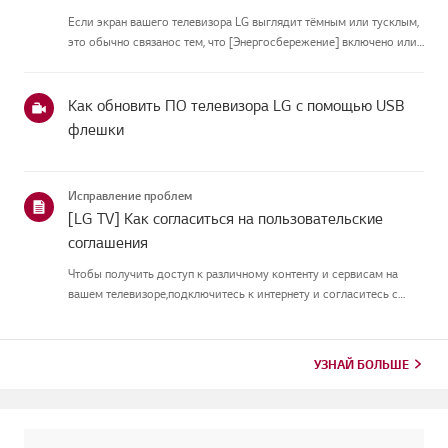
Если экран вашего телевизора LG выглядит тёмным или тусклым,
это обычно связанос тем, что [Энергосбережение] включено или
[Picture Mode] настроен неправильно.Используйте пульт, чтобы
установить [Energy Saving Step] в [Off], затем измените[P...
Как обновить ПО телевизора LG с помощью USB
флешки
Исправление проблем
[LG TV] Как согласиться на пользовательские
соглашения
Чтобы получить доступ к различному контенту и сервисам на
вашем телевизоре,подключитесь к интернету и согласитесь с
пользовательскими соглашениями.Если процесс соглашения
провалился, сначала проверьте интернет-соединение
вашеготелевизора и ...
УЗНАЙ БОЛЬШЕ