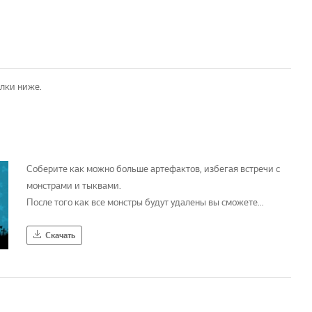
ылки ниже.
Соберите как можно больше артефактов, избегая встречи с
монстрами и тыквами.
После того как все монстры будут удалены вы сможете
перейти на новый уровень за новыми артефактами
Скачать