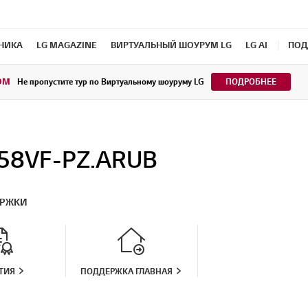
ХНИКА
LG MAGAZINE
ВИРТУАЛЬНЫЙ ШОУРУМ LG
LG AI
ПОД
OM
Не пропустите тур по Виртуальному шоуруму LG
ПОДРОБНЕЕ
58VF-PZ.ARUB
ЕРЖКИ
ТИЯ
ПОДДЕРЖКА ГЛАВНАЯ