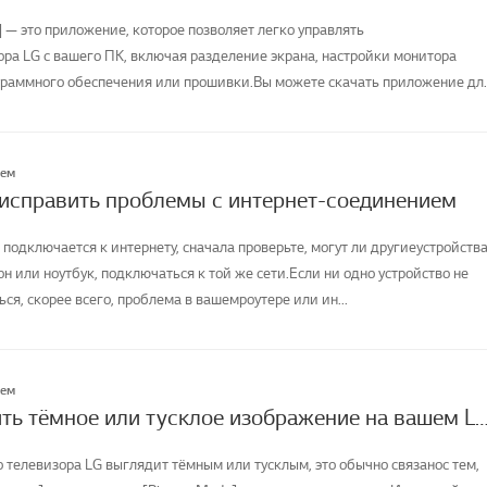
] — это приложение, которое позволяет легко управлять
а LG с вашего ПК, включая разделение экрана, настройки монитора
раммного обеспечения или прошивки.Вы можете скачать приложение дл
лем
 исправить проблемы с интернет-соединением
 подключается к интернету, сначала проверьте, могут ли другиеустройства
н или ноутбук, подключаться к той же сети.Если ни одно устройство не
я, скорее всего, проблема в вашемроутере или ин...
лем
Как исправить тёмное или тусклое изображение на вашем LG
о телевизора LG выглядит тёмным или тусклым, это обычно связанос тем,