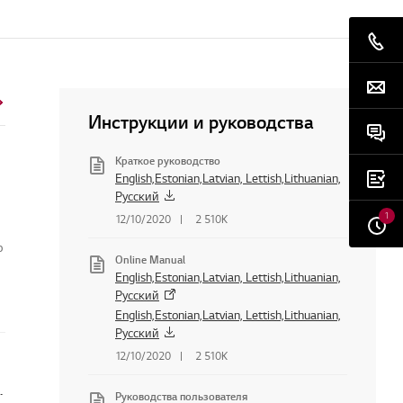
Инструкции и руководства
Краткое руководство
English,Estonian,Latvian, Lettish,Lithuanian,
Русский
1
12/10/2020
2 510K
о
Online Manual
English,Estonian,Latvian, Lettish,Lithuanian,
Русский
English,Estonian,Latvian, Lettish,Lithuanian,
Русский
12/10/2020
2 510K
беспечение или прошивку мониторов
Руководства пользователя