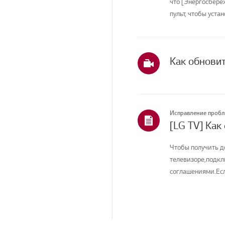
что [Энергосбере
Приложения
пульт, чтобы устан
Главная/ThinQ/Сеть/
Приложения
Продажи / Продвижение
/ Установка /
Как обнови
Спецификация
Услуги по уборке
Исправление проб
[LG TV] Как
Чтобы получить д
телевизоре,подкл
соглашениями.Есл
соединение вашего