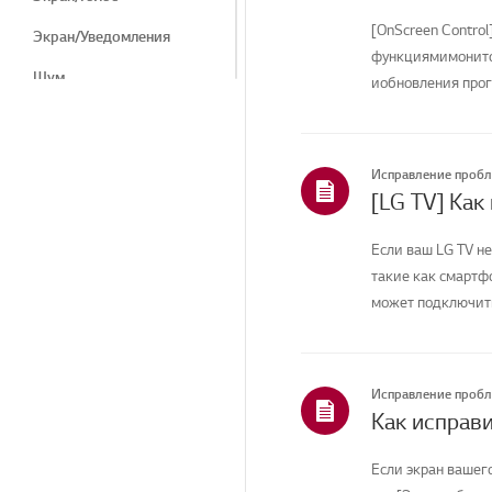
[OnScreen Control
Экран/Уведомления
функциямимонитор
Шум
иобновления прог
вашей ...
Тепло/запах
Косметические
средства/внешний вид
Исправление проб
[LG TV] Как
Пульт дистанционного
управления/Кнопки
Если ваш LG TV не
Программы LG
такие как смартфо
может подключитьс
Меню/Настройки
Прибор/Внешний вид/
Посторонние предметы
Исправление проб
Подключение/Установка
Установка/Подключение
Если экран вашег
Телеканалы/Сети/