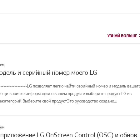
УЗНАЙ БОЛЬШЕ
УЗНАЙ БОЛЬШЕ
лем
модель и серийный номер моего LG
-----------------LG позволяет легко найти серийный номер и модель вашег
мощи впоиске информации о вашем продукте выберите продукт LG из
категорий.Выберите свой продуктЭто руководство создано...
лем
Как скачать приложение LG OnScreen Control (OSC) и обновить программное о