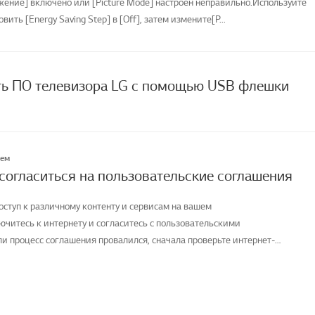
жение] включено или [Picture Mode] настроен неправильно.Используйте
овить [Energy Saving Step] в [Off], затем измените[P...
ть ПО телевизора LG с помощью USB флешки
лем
 согласиться на пользовательские соглашения
оступ к различному контенту и сервисам на вашем
ючитесь к интернету и согласитесь с пользовательскими
и процесс соглашения провалился, сначала проверьте интернет-
телевизора и ...