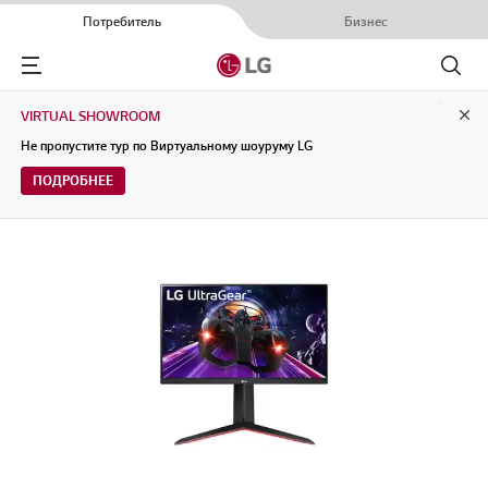
Потребитель
Бизнес
Menu
Поиск
VIRTUAL SHOWROOM
Clo
Не пропустите тур по Виртуальному шоуруму LG
ПОДРОБНЕЕ