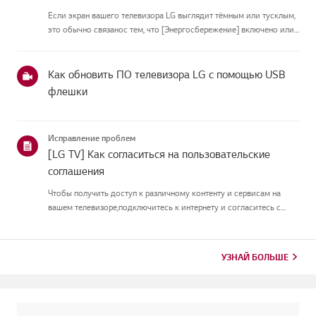
Если экран вашего телевизора LG выглядит тёмным или тусклым,
это обычно связанос тем, что [Энергосбережение] включено или
[Picture Mode] настроен неправильно.Используйте пульт, чтобы
установить [Energy Saving Step] в [Off], затем измените[P...
Как обновить ПО телевизора LG с помощью USB
флешки
Исправление проблем
[LG TV] Как согласиться на пользовательские
соглашения
Чтобы получить доступ к различному контенту и сервисам на
вашем телевизоре,подключитесь к интернету и согласитесь с
пользовательскими соглашениями.Если процесс соглашения
провалился, сначала проверьте интернет-соединение
вашеготелевизора и ...
УЗНАЙ БОЛЬШЕ