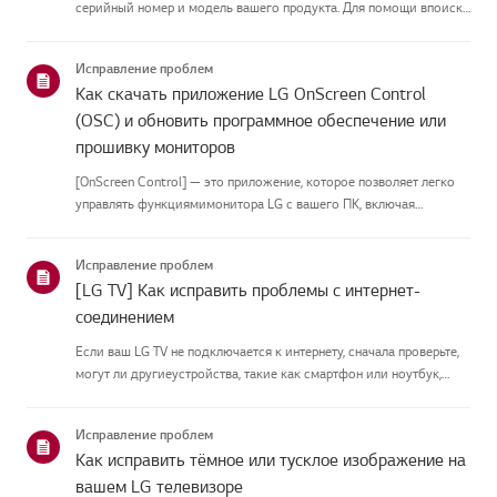
серийный номер и модель вашего продукта. Для помощи впоиске
информации о вашем продукте выберите продукт LG из
приведённых нижекатегорий.Выберите свой продуктЭто
Исправление проблем
руководство создано...
Как скачать приложение LG OnScreen Control
(OSC) и обновить программное обеспечение или
прошивку мониторов
[OnScreen Control] — это приложение, которое позволяет легко
управлять функциямимонитора LG с вашего ПК, включая
разделение экрана, настройки монитора иобновления
программного обеспечения или прошивки.Вы можете скачать
Исправление проблем
приложение для вашей ...
[LG TV] Как исправить проблемы с интернет-
соединением
Если ваш LG TV не подключается к интернету, сначала проверьте,
могут ли другиеустройства, такие как смартфон или ноутбук,
подключаться к той же сети.Если ни одно устройство не может
подключиться, скорее всего, проблема в вашемроутере или ин...
Исправление проблем
Как исправить тёмное или тусклое изображение на
вашем LG телевизоре