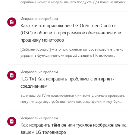
серийный номер и модель вашего продукта. Для помощи впоиске
информации о вашем продукте выберите продукт LG из
приведённых нижекатегорий.Выберите свой продуктЭто
Исправление проблем
руководство создано...
Как скачать приложение LG OnScreen Control
(OSC) и обновить программное обеспечение или
прошивку мониторов
[OnScreen Control] — это приложение, которое позволяет легко
управлять функциямимонитора LG с вашего ПК, включая
разделение экрана, настройки монитора иобновления
программного обеспечения или прошивки.Вы можете скачать
Исправление проблем
приложение для вашей ...
[LG TV] Как исправить проблемы с интернет-
соединением
Если ваш LG TV не подключается к интернету, сначала проверьте,
могут ли другиеустройства, такие как смартфон или ноутбук,
подключаться к той же сети.Если ни одно устройство не может
подключиться, скорее всего, проблема в вашемроутере или ин...
Исправление проблем
Как исправить тёмное или тусклое изображение на
вашем LG телевизоре