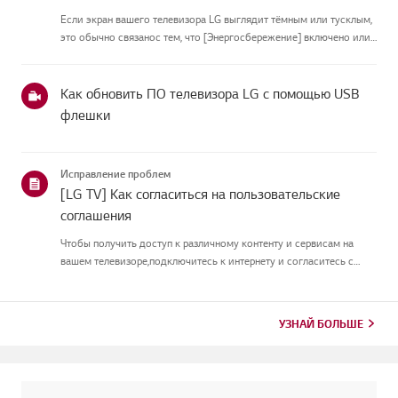
Если экран вашего телевизора LG выглядит тёмным или тусклым,
это обычно связанос тем, что [Энергосбережение] включено или
[Picture Mode] настроен неправильно.Используйте пульт, чтобы
установить [Energy Saving Step] в [Off], затем измените[P...
Как обновить ПО телевизора LG с помощью USB
флешки
Исправление проблем
[LG TV] Как согласиться на пользовательские
соглашения
Чтобы получить доступ к различному контенту и сервисам на
вашем телевизоре,подключитесь к интернету и согласитесь с
пользовательскими соглашениями.Если процесс соглашения
провалился, сначала проверьте интернет-соединение
вашеготелевизора и ...
УЗНАЙ БОЛЬШЕ