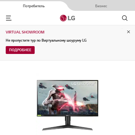
Потребитель
Бизнес
Menu
Поиск
VIRTUAL SHOWROOM
Clo
Не пропустите тур по Виртуальному шоуруму LG
ПОДРОБНЕЕ