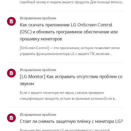
серийный номер и модель вашего продукта. Для помощи впоиске
информации о вашем продукте выберите продукт LG из
приведённых нижекатегорий.Выберите свой продуктЭто
Исправление проблем
руководство создано...
Как скачать приложение LG OnScreen Control
(OSC) и обновить программное обеспечение или
прошивку мониторов
[OnScreen Control] — это приложение, которое позволяет легко
управлять функциямимонитора LG с вашего ПК, включая
разделение экрана, настройки монитора иобновления
программного обеспечения или прошивки.Вы можете скачать
Исправление проблем
приложение для вашей ...
[LG Monitor] Как исправить отсутствие проблем со
звуком
Если с вашего монитора нет звука, сначала проверьте
спецификации продукта, естьли встроенные колонки.Если в
вашем мониторе встроенные колонки, но звука всё равно нет,
проверьтеподключения сигнальных кабелей (HDMI, DP, USB-C) и
Исправление проблем
настройки зву...
Стоит ли снимать защитную плёнку с монитора LG?
Большинство мониторов LG не поставляются с защитной