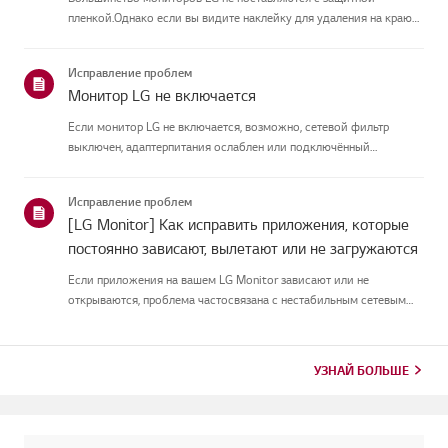
пленкой.Однако если вы видите наклейку для удаления на краю
экрана или печатный текст наэкране при включении, там
присутствует защитная плёнка. Пожалуйста, удалите еготолько в
Исправление проблем
таких случая...
Монитор LG не включается
Если монитор LG не включается, возможно, сетевой фильтр
выключен, адаптерпитания ослаблен или подключённый
компьютер находится в спящем режиме.Сначала подключите
другое устройство к удлинителю, чтобы убедиться, что оно естьв
Исправление проблем
питании.Затем п...
[LG Monitor] Как исправить приложения, которые
постоянно зависают, вылетают или не загружаются
Если приложения на вашем LG Monitor зависают или не
открываются, проблема частосвязана с нестабильным сетевым
соединением.Проверьте кабельные соединения между
монитором и роутером, затем проверьтестатус сети в меню
[Настройки] монитора.Попр...
УЗНАЙ БОЛЬШЕ