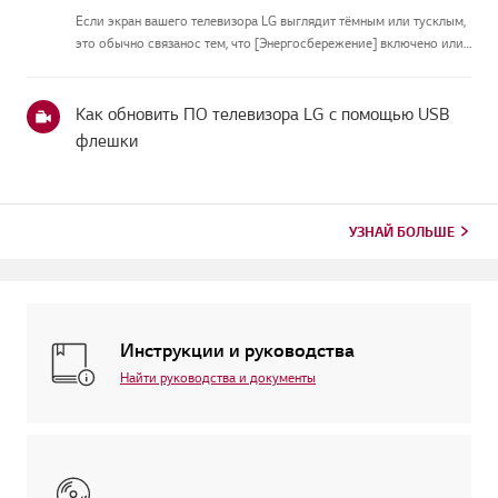
Если экран вашего телевизора LG выглядит тёмным или тусклым,
это обычно связанос тем, что [Энергосбережение] включено или
[Picture Mode] настроен неправильно.Используйте пульт, чтобы
установить [Energy Saving Step] в [Off], затем измените[P...
Как обновить ПО телевизора LG с помощью USB
флешки
УЗНАЙ БОЛЬШЕ
Инструкции и руководства
Найти руководства и документы