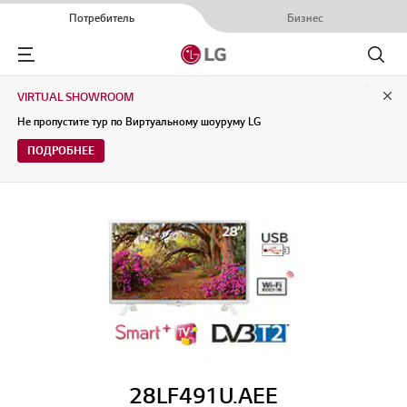
Потребитель
Бизнес
Menu
Поиск
VIRTUAL SHOWROOM
Clo
Не пропустите тур по Виртуальному шоуруму LG
ПОДРОБНЕЕ
28LF491U.AEE