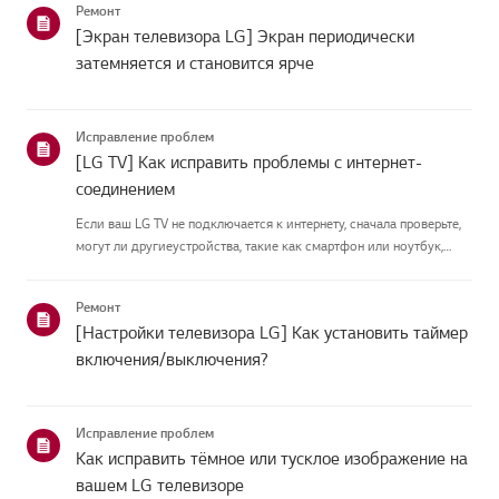
Ремонт
руководство создано...
[Экран телевизора LG] Экран периодически
затемняется и становится ярче
Исправление проблем
[LG TV] Как исправить проблемы с интернет-
соединением
Если ваш LG TV не подключается к интернету, сначала проверьте,
могут ли другиеустройства, такие как смартфон или ноутбук,
подключаться к той же сети.Если ни одно устройство не может
подключиться, скорее всего, проблема в вашемроутере или ин...
Ремонт
[Настройки телевизора LG] Как установить таймер
включения/выключения?
Исправление проблем
Как исправить тёмное или тусклое изображение на
вашем LG телевизоре