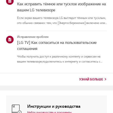
Как исправить тёмное или тусклое изображение на
вашем LG телевизоре
Если экран вашего телевизора LG выглядит тёмным или тусклым,
это обычно связанос тем, что [Энергосбережение] включено или
[Picture Mode] настроен неправильно.Используйте пульт, чтобы
установить [Energy Saving Step] в [Off], затем измените[P...
Исправление проблем
[LG TV] Как согласиться на пользовательские
соглашения
Чтобы получить доступ к различному контенту и сервисам на
вашем телевизоре,подключитесь к интернету и согласитесь с
пользовательскими соглашениями.Если процесс соглашения
провалился, сначала проверьте интернет-соединение
вашеготелевизора и ...
УЗНАЙ БОЛЬШЕ
Инструкции и руководства
Найти руководства и документы