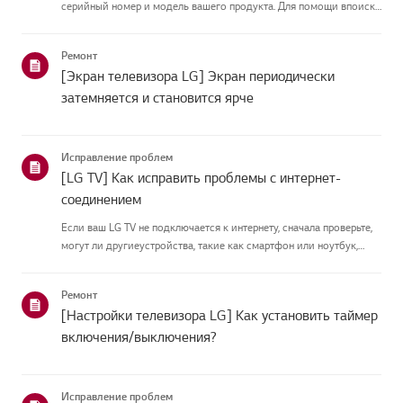
серийный номер и модель вашего продукта. Для помощи впоиске
информации о вашем продукте выберите продукт LG из
приведённых нижекатегорий.Выберите свой продуктЭто
Ремонт
руководство создано...
[Экран телевизора LG] Экран периодически
затемняется и становится ярче
Исправление проблем
[LG TV] Как исправить проблемы с интернет-
соединением
Если ваш LG TV не подключается к интернету, сначала проверьте,
могут ли другиеустройства, такие как смартфон или ноутбук,
подключаться к той же сети.Если ни одно устройство не может
подключиться, скорее всего, проблема в вашемроутере или ин...
Ремонт
[Настройки телевизора LG] Как установить таймер
включения/выключения?
Исправление проблем