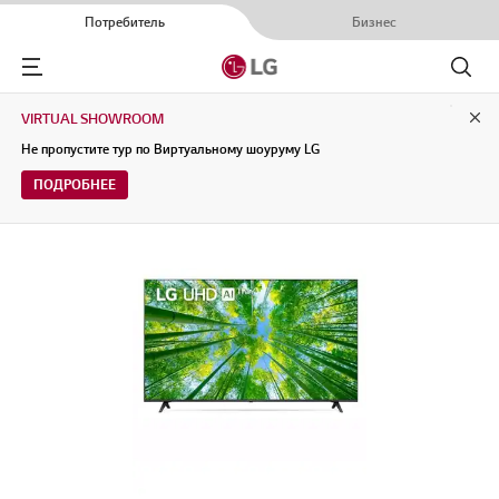
Потребитель
Бизнес
Menu
Поиск
VIRTUAL SHOWROOM
Clo
Не пропустите тур по Виртуальному шоуруму LG
ПОДРОБНЕЕ