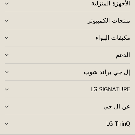
الأجهزة المنزلية
تبد
الق
منتجات الكمبيوتر
تبد
الق
مكيفات الهواء
تبد
الق
الدعم
تبد
الق
إل جي براند شوب
تبد
الق
LG SIGNATURE
تبد
الق
عن ال جي
تبد
الق
LG ThinQ
تبد
الق