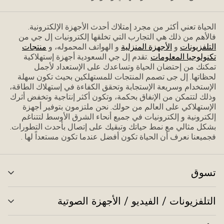
الحياة تعني أكثر من مجرد إمتلاك أحدث الأجهزة الإلكترونية.
فاﻷهم من ذلك هي التجارب التي تخلقها إلكترونيات إل جي من
التلفزيونات
و
الأجهزة المنزلية
و الهواتف المحموله، و
منتجات
تكنولوجيا المعلومات
.تقدم إل جي السعودية أجهزة إستهلاكية
تمكنك من إحتضان الحياة وتساعدك على الإستعداد ﻷجمل
لحظاتها. إل جى تصمم المنتجات للمستهلكين بحيث تكون سهلة
الإستخدام وسريعة الإستجابة وتحقق الكفاءة في إستهلاك الطاقة،
وذلك لتتمكن من الإنفاق بحكمة، وتكون أكثر إنتاجية وتخفض أثرك
الإستهلاكي على العالم من حولك. نحن ملتزمون بتوفير أجهزة
إلكترونية و إلكترونيات في جميع أنحاء الشرق الأوسط لتتناغم
بشكل مثالي مع نمط حياتك وتبقيك على إتصال بأحدث التطورات.
فجميعنا نعرف أن الحياة تكون أفضل عندما تكون مستعداً لها .
تسوق
تبد
الق
التلفزيونات / الفيديو / الأجهزة الصوتية
تبد
الق