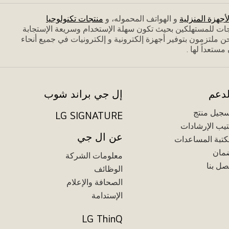
لأجهزة المنزلية
و الهواتف المحموله، و
منتجات تكنولوجيا
جات للمستهلكين بحيث تكون سهلة الإستخدام وسريعة الإستجابة
 ملتزمون بتوفير أجهزة إلكترونية و إلكترونيات في جميع أنحاء
تعداً لها .
لدعم
إل جي براند شوب
جيل منتج
LG SIGNATURE
يب الإرشادات
عن ال جي
تبة المساعدات
مان
معلومات الشركة
صل بنا
الوظائف
الصحافة والإعلام
الإستدامة
LG ThinQ