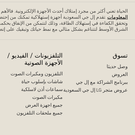
الحياة تعني أكثر من مجرد إمتلاك أحدث الأجهزة الإلكترونية. فاﻷه
المعلومات
.تقدم إل جي السعودية أجهزة إستهلاكية تمكنك من إحتض
وتحقق الكفاءة في إستهلاك الطاقة، وذلك لتتمكن من الإنفاق بحكمة،
الشرق الأوسط لتتناغم بشكل مثالي مع نمط حياتك وتبقيك على إتصا
تسوق
التلفزيونات / الفيديو /
الأجهزة الصوتية
وصل حديثا
التلفزيون ومكبرات الصوت
العروض
شاشات بإسلوب حياة
ببرنامج الشراكة مع إل جي
سماعات أذن لاسلكية
عروض متجر LG إل جي السعودية
مكبرات الصوت
جميع اجهزة العرض
جميع ملحقات التلفزيون