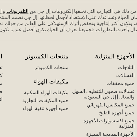
م من ذلك هي التجارب التي تخلقها إلكترونيات إل جي من
التلفزيونات
و
ا
ان الحياة وتساعدك على الإستعداد ﻷجمل لحظاتها. إل جى تصمم المنت
 وتكون أكثر إنتاجية وتخفض أثرك الإستهلاكي على العالم من حولك. نحن
ل بأحدث التطورات. فجميعنا نعرف أن الحياة تكون أفضل عندما تكون مس
الأجهزة المنزلية
منتجات الكمبيوتر
ا
الثلاجات
منتجات الكمبيوتر
تس
الغسالات
كت
مكيفات الهواء
جميع مجففات
مك
غسالات صحون للتنظيف السهل
ض
مكيفات الهواء السكنية
والفعال | إل جي السعودية
ات
جميع المكيفات التجارية
جميع المكانس الكهربائي
جميع أجهزة تنقية الهواء
جميع أجهزة الطبخ
جميع اكسسوارات الأجهزة
المنزلية
الأجهزة المدمجة المميزة