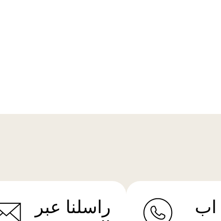
اب
راسلنا عبر