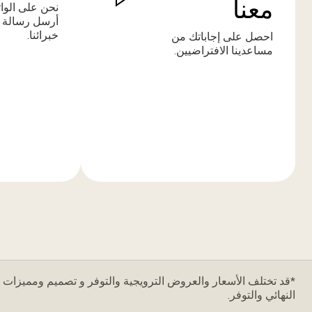
معنا
نحن على الوا
أرسل رسالة 
خبرائنا.
احصل على إجاباتك من
مساعدينا الافتراضيين.
المزيد
المزيد
من
من
المعلومات
المعلومات
*قد تختلف الأسعار والعروض الترويجية والتوفر و تصميم ومميزات ا
النهائي والتوفر.